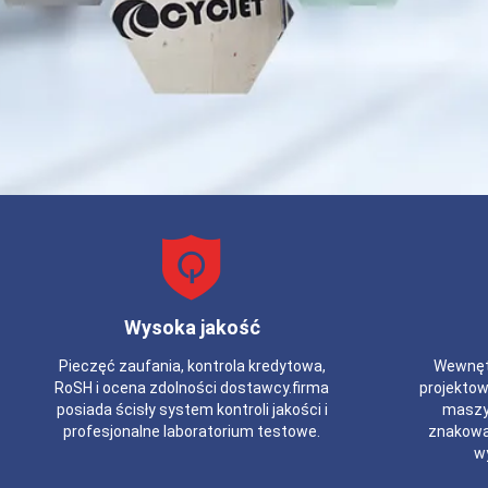
Wysoka jakość
Pieczęć zaufania, kontrola kredytowa,
Wewnętr
RoSH i ocena zdolności dostawcy.firma
projekto
posiada ścisły system kontroli jakości i
maszy
profesjonalne laboratorium testowe.
znakowa
w