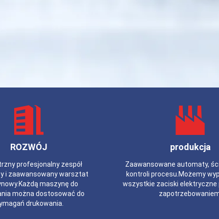
ROZWÓJ
produkcja
zny profesjonalny zespół
Zaawansowane automaty, śc
wy i zaawansowany warsztat
kontroli procesu.Możemy wy
nowy.Każdą maszynę do
wszystkie zaciski elektryczn
nia można dostosować do
zapotrzebowaniem
ymagań drukowania.