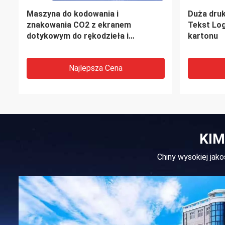
Termiczna drukarka atramentowa o
Drukarka
wysokości 1-25.4mm
rozdzielc
głowice d
Najlepsza Cena
KIM
Chiny wysokiej ja