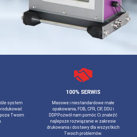
100% SERWIS
iśle system
Masowe i niestandardowe małe
produkować
opakowania, FOB, CFR, CIF, DDU i
e poza Twoim
DDP.Pozwól nam pomóc Ci znaleźć
.
najlepsze rozwiązanie w zakresie
drukowania i dostawy dla wszystkich
Twoich problemów.