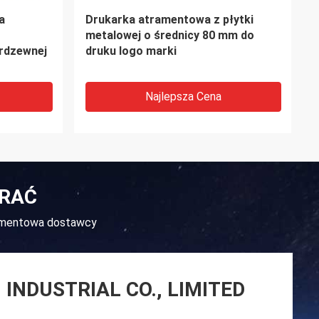
towa 25-
Biurkowa przenośna drukarka
atramentowa ALT390
Najlepsza Cena
BRAĆ
ramentowa dostawcy
INDUSTRIAL CO., LIMITED