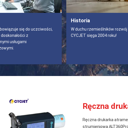
Historia
owiązuje się do uczciwości,
W duchu rzemieślników rozwój
 doskonałości z
CYCJET sięga 2004 roku!
lnymi usługami
żowymi.
Ręczna druk
Ręczna drukarka atramen
strumieniowa ALT360Pr