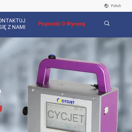
Polish
ONTAKTUJ
Poprosić O Wycenę
SIĘ Z NAMI
描
述