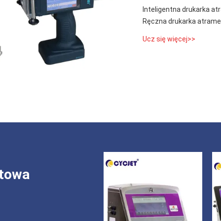
Inteligentna drukarka 
Ręczna drukarka atram
Ucz się więcej>>
ntowa