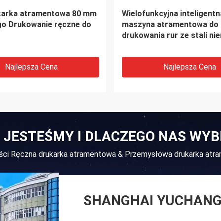
 atramentowa o wysokiej
Ręczna drukarka atramen
zości 100 mm Tij 4
62 mm
rukujące
Najlepsza Cena
Najlepsza Cena
 JESTEŚMY I DLACZEGO NAS WY
kości Ręczna drukarka atramentowa & Przemysłowa drukarka at
SHANGHAI YUCHANG 