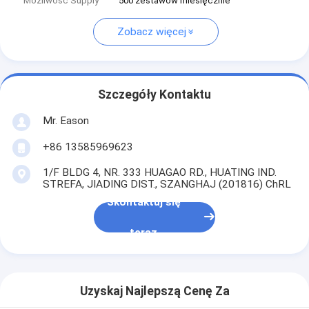
Możliwość Supply
500 zestawów miesięcznie
Zobacz więcej
Szczegóły Kontaktu
Mr. Eason
+86 13585969623
1/F BLDG 4, NR. 333 HUAGAO RD., HUATING IND.
STREFA, JIADING DIST., SZANGHAJ (201816) ChRL
Skontaktuj się
teraz
Uzyskaj Najlepszą Cenę Za