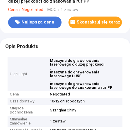
dużej prędkości do znakowania rur PP
Cena：Negotiated
MOQ：1 zestaw
Najlepsza cena
Skontaktuj się teraz
Opis Produktu
Maszyna do grawerowania
laserowego o dużej prędkości
,
maszyna do grawerowania
High Light
laserowego LU5F
,
maszyna do grawerowania
laserowego do znakowania rur PP
Cena
Negotiated
Czas dostawy
10-12 dni roboczych
Miejsce
Szanghai Chiny
pochodzenia
Minimalne
1 zestaw
zamówienie