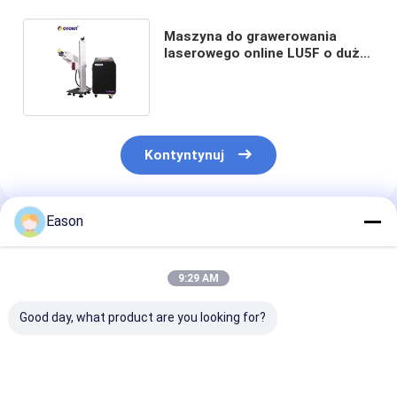
Maszyna do grawerowania
laserowego online LU5F o dużej
prędkości do znakowania rur PP
Kontyntynuj
Eason
Polecane Produkty
9:29 AM
Good day, what product are you looking for?