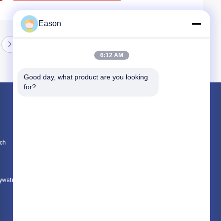
Eason
6:12 AM
Good day, what product are you looking 
for?
Produkty
Ręczna drukarka atramentowa
ch
Przemysłowa drukarka atramentowa
Maszyna do znakowania laserowego
rywatności
Wszystkie kategorie