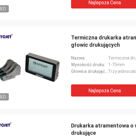
Najlepsza Cena
DEO
Termiczna drukarka atra
głowic drukujących
Nazwa:
Termiczna dr
Wysokość druku:
1-75mm
Głowica drukująca:
Trzy jednocal
Najlepsza Cena
DEO
Drukarka atramentowa o w
drukujące