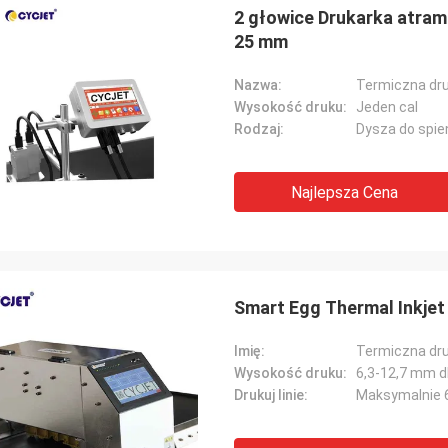
2 głowice Drukarka atram
25 mm
Nazwa:
Termiczna dr
Wysokość druku:
Jeden cal
Rodzaj:
Dysza do spie
Najlepsza Cena
Smart Egg Thermal Inkjet 
Imię:
Termiczna dr
Wysokość druku:
6,3-12,7 mm dl
Drukuj linie:
Maksymalnie 6 