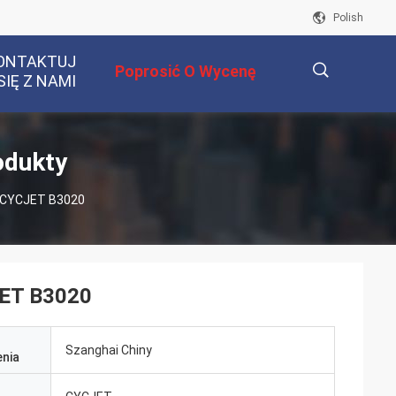
Polish
ONTAKTUJ
Poprosić O Wycenę
SIĘ Z NAMI
描
odukty
 CYCJET B3020
述
JET B3020
Szanghai Chiny
nia