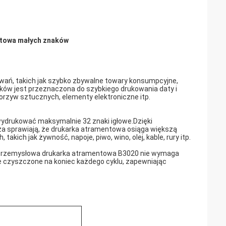
towa małych znaków
ań, takich jak szybko zbywalne towary konsumpcyjne,
ów jest przeznaczona do szybkiego drukowania daty i
 tworzyw sztucznych, elementy elektroniczne itp.
drukować maksymalnie 32 znaki igłowe.Dzięki
sza sprawiają, że drukarka atramentowa osiąga większą
kich jak żywność, napoje, piwo, wino, olej, kable, rury itp.
e, przemysłowa drukarka atramentowa B3020 nie wymaga
 czyszczone na koniec każdego cyklu, zapewniając