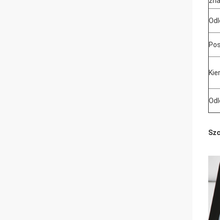
zn
Odl
Pos
Kie
Odl
Szc