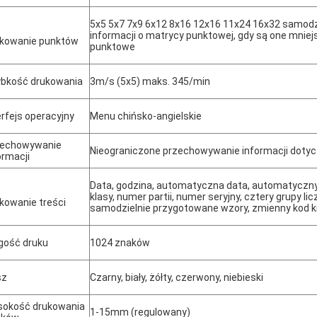
5x5 5x7 7x9 6x12 8x16 12x16 11x24 16x32 samod
informacji o matrycy punktowej, gdy są one mniej
kowanie punktów
punktowe
bkość drukowania
3m/s (5x5) maks. 345/min
erfejs operacyjny
Menu chińsko-angielskie
zechowywanie
Nieograniczone przechowywanie informacji doty
ormacji
Data, godzina, automatyczna data, automatyczn
klasy, numer partii, numer seryjny, cztery grupy lic
kowanie treści
samodzielnie przygotowane wzory, zmienny kod k
gość druku
1024 znaków
sz
Czarny, biały, żółty, czerwony, niebieski
okość drukowania
1-15mm (regulowany)