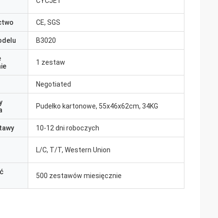
CYCJET
ctwo
CE, SGS
odelu
B3020
e
1 zestaw
ie
Negotiated
y
Pudełko kartonowe, 55x46x62cm, 34KG
a
tawy
10-12 dni roboczych
L/C, T/T, Western Union
ć
500 zestawów miesięcznie