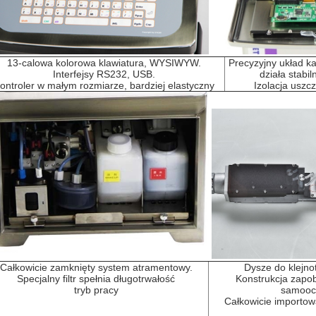
13-calowa kolorowa klawiatura, WYSIWYW.
Precyzyjny układ kab
Interfejsy RS232, USB.
działa stabil
ontroler w małym rozmiarze, bardziej elastyczny
Izolacja uszcz
Całkowicie zamknięty system atramentowy.
Dysze do klejno
Specjalny filtr spełnia długotrwałość
Konstrukcja zapob
tryb pracy
samooc
Całkowicie importo