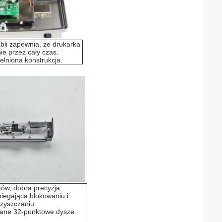
li zapewnia, że ​​drukarka
nie przez cały czas.
elniona konstrukcja.
tów, dobra precyzja.
iegająca blokowaniu i
zyszczaniu.
wane 32-punktowe dysze.