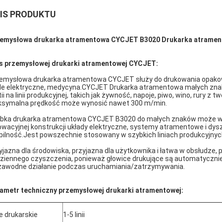
IS PRODUKTU
emysłowa drukarka atramentowa CYCJET B3020 Drukarka atramen
s przemysłowej drukarki atramentowej CYCJET:
emysłowa drukarka atramentowa CYCJET służy do drukowania opakow
le elektryczne, medycyna.CYCJET Drukarka atramentowa małych znak
tii na linii produkcyjnej, takich jak żywność, napoje, piwo, wino, rury z
symalna prędkość może wynosić nawet 300 m/min.
bka drukarka atramentowa CYCJET B3020 do małych znaków może wy
owacyjnej konstrukcji układy elektryczne, systemy atramentowe i dy
bilność.Jest powszechnie stosowany w szybkich liniach produkcyjnych, ta
yjazna dla środowiska, przyjazna dla użytkownika i łatwa w obsłudz
ziennego czyszczenia, ponieważ głowice drukujące są automatycznie
zawodne działanie podczas uruchamiania/zatrzymywania.
ametr techniczny przemysłowej drukarki atramentowej:
ie drukarskie
1-5 linii