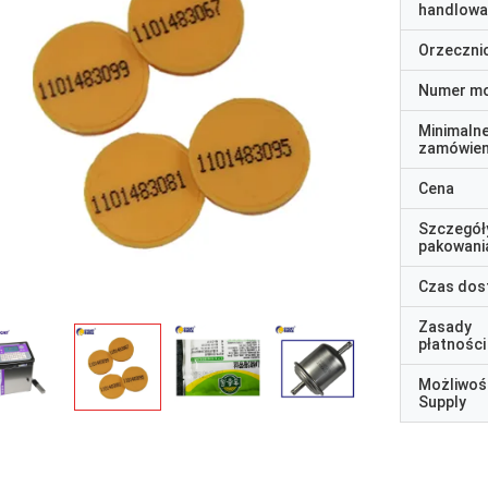
handlowa
Orzeczni
Numer m
Minimaln
zamówien
Cena
Szczegół
pakowani
Czas dos
Zasady
płatności
Możliwoś
Supply