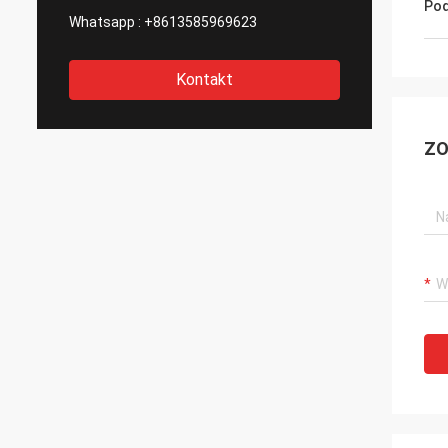
Pod
Whatsapp :
+8613585969623
Kontakt
ZO