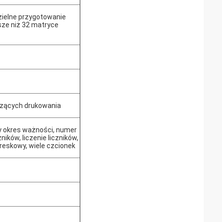
zielne przygotowanie
sze niż 32 matryce
czących drukowania
y okres ważności, numer
zników, liczenie liczników,
reskowy, wiele czcionek