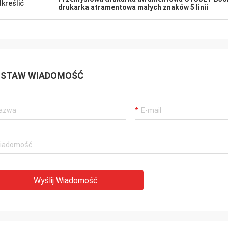
kreślić
drukarka atramentowa małych znaków 5 linii
STAW WIADOMOŚĆ
Wyślij Wiadomość