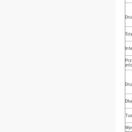
Dru
Szy
Int
Pr
inf
Dru
Dłu
Tu
Wys