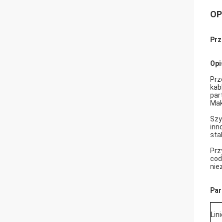
OP
Prz
Opi
Prz
kab
par
Mak
Szy
inn
sta
Prz
cod
nie
Par
Lin