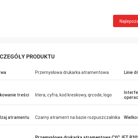
Najlepsz
CZEGÓŁY PRODUKTU
zwa
Przemysłowa drukarka atramentowa
Linie d
Interfe
kowanie treści
litera, cyfra, kod kreskowy, qrcode, logo
operac
zaj atramentu
Czarny atrament na bazie rozpuszczalnika
Wielko
Przemysłowa drukarka atramentowa CYCJET B30