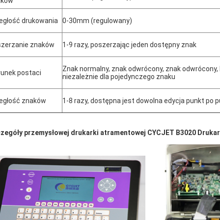
aków
egłość drukowania
0-30mm (regulowany)
zerzanie znaków
1-9 razy, poszerzając jeden dostępny znak
Znak normalny, znak odwrócony, znak odwrócony,
runek postaci
niezależnie dla pojedynczego znaku
egłość znaków
1-8 razy, dostępna jest dowolna edycja punkt po 
zegóły przemysłowej drukarki atramentowej CYCJET B3020 Druka