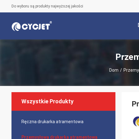
Do wyboru są produkty najwyższej jakości
Przem
Dom
/
Przemy
Wszystkie Produkty
P
Ręczna drukarka atramentowa
Przemysłowa drukarka atramentowa