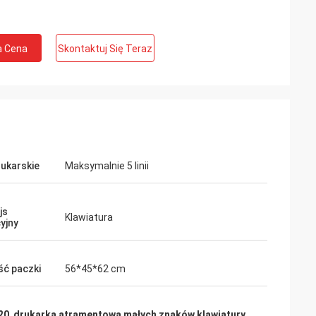
a Cena
Skontaktuj Się Teraz
rukarskie
Maksymalnie 5 linii
js
Klawiatura
yjny
ść paczki
56*45*62 cm
20
,
drukarka atramentowa małych znaków klawiatury
,