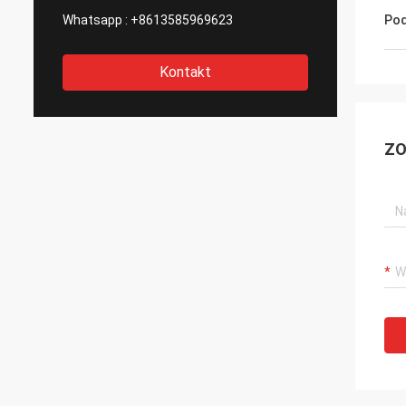
Whatsapp :
+8613585969623
Pod
Kontakt
ZO