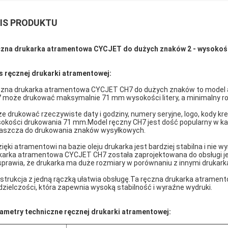
IS PRODUKTU
zna drukarka atramentowa CYCJET do dużych znaków 2 - wysokoś
s ręcznej drukarki atramentowej:
zna drukarka atramentowa CYCJET CH7 do dużych znaków to model akt
 może drukować maksymalnie 71 mm wysokości litery, a minimalny ro
e drukować rzeczywiste daty i godziny, numery seryjne, logo, kody kre
okości drukowania 71 mm.Model ręczny CH7 jest dość popularny w ka
aszcza do drukowania znaków wysyłkowych.
zięki atramentowi na bazie oleju drukarka jest bardziej stabilna i ni
karka atramentowa CYCJET CH7 została zaprojektowana do obsługi jed
sprawia, że ​​drukarka ma duże rozmiary w porównaniu z innymi druk
strukcja z jedną rączką ułatwia obsługę.Ta ręczna drukarka atrament
dzielczości, która zapewnia wysoką stabilność i wyraźne wydruki.
ametry techniczne ręcznej drukarki atramentowej: