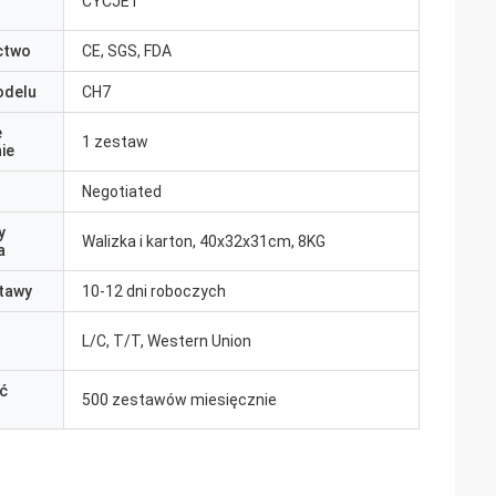
CYCJET
ctwo
CE, SGS, FDA
odelu
CH7
e
1 zestaw
ie
Negotiated
y
Walizka i karton, 40x32x31cm, 8KG
a
tawy
10-12 dni roboczych
L/C, T/T, Western Union
ć
500 zestawów miesięcznie