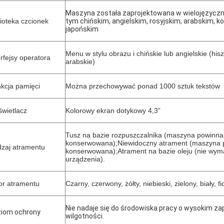
Maszyna została zaprojektowana w wielojęzycz
lioteka czcionek
tym chińskim, angielskim, rosyjskim, arabskim, k
japońskim
Menu w stylu obrazu i chińskie lub angielskie (his
erfejsy operatora
arabskie)
kcja pamięci
Można przechowywać ponad 1000 sztuk tekstów
wietlacz
Kolorowy ekran dotykowy 4,3”
Tusz na bazie rozpuszczalnika (maszyna powinna 
konserwowana);Niewidoczny atrament (maszyna p
zaj atramentu
konserwowana);Atrament na bazie oleju (nie wym
urządzenia).
or atramentu
Czarny, czerwony, żółty, niebieski, zielony, biały, fi
Nie nadaje się do środowiska pracy o wysokim zap
iom ochrony
wilgotności.