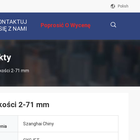
Polish
ONTAKTUJ
Poprosić O Wycenę
SIĘ Z NAMI
描
kty
okości 2-71 mm
述
okości 2-71 mm
Szanghai Chiny
nia