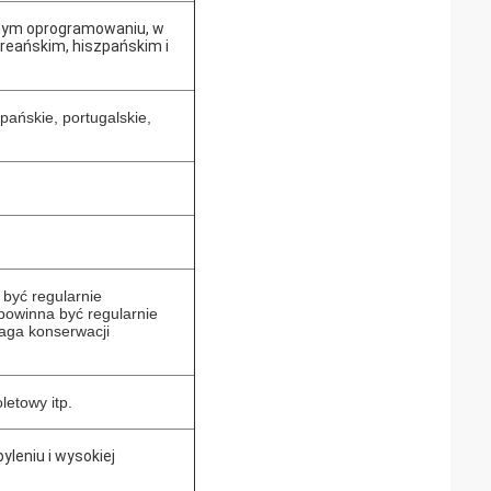
nym oprogramowaniu, w
oreańskim, hiszpańskim i
zpańskie, portugalskie,
być regularnie
owinna być regularnie
aga konserwacji
oletowy itp.
yleniu i wysokiej