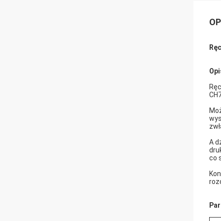
OP
Ręc
Opi
Ręc
CH7
Moż
wys
zwł
A d
dru
co 
Kon
roz
Par