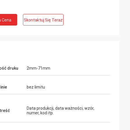
a Cena
Skontaktuj Się Teraz
ość druku
2mm-71mm
linie
bez limitu
Data produkcji, data ważności, wzór,
 treść
numer, kod itp.