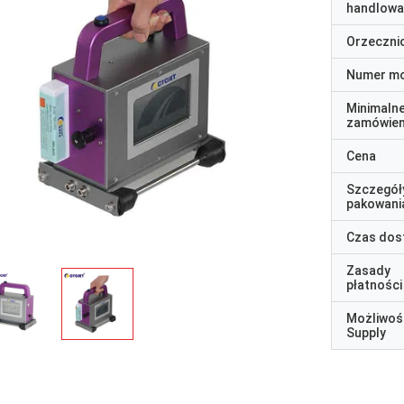
handlowa
Orzeczni
Numer m
Minimaln
zamówien
Cena
Szczegół
pakowani
Czas dos
Zasady
płatności
Możliwoś
Supply