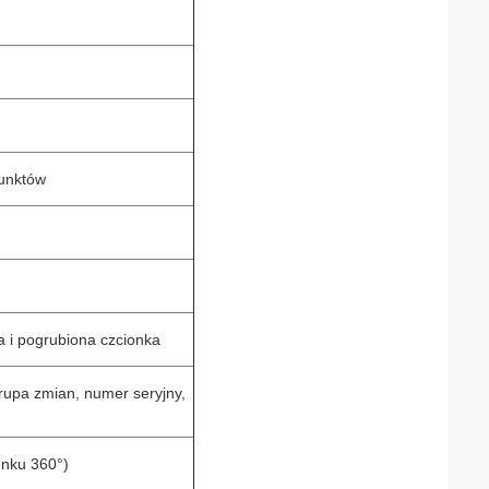
unktów
 i pogrubiona czcionka
 grupa zmian, numer seryjny,
unku 360°)