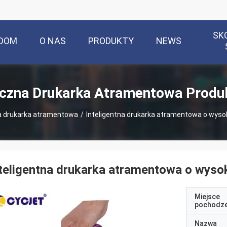
SK
DOM
O NAS
PRODUKTY
NEWS
czna Drukarka Atramentowa Produ
 drukarka atramentowa
/
Inteligentna drukarka atramentowa o wys
teligentna drukarka atramentowa o wys
Miejsce
pochodze
Nazwa