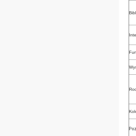
Bib
Int
Fun
Wyś
Rod
Kol
Poz