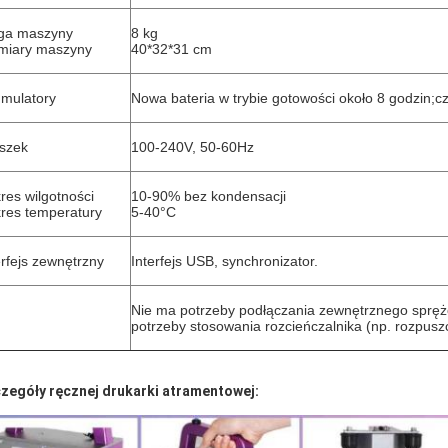
ga maszyny
8 kg
iary maszyny
40*32*31 cm
mulatory
Nowa bateria w trybie gotowości około 8 godzin;c
szek
100-240V, 50-60Hz
res wilgotności
10-90% bez kondensacji
res temperatury
5-40°C
erfejs zewnętrzny
Interfejs USB, synchronizator.
Nie ma potrzeby podłączania zewnętrznego spręż
potrzeby stosowania rozcieńczalnika (np. rozpusz
zegóły ręcznej drukarki atramentowej: