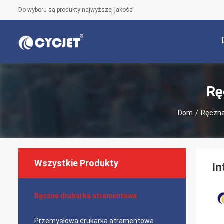
Do wyboru są produkty najwyższej jakości
Rę
Dom
/
Ręczna
Wszystkie Produkty
In
Ręczna drukarka atramentowa
Przemysłowa drukarka atramentowa