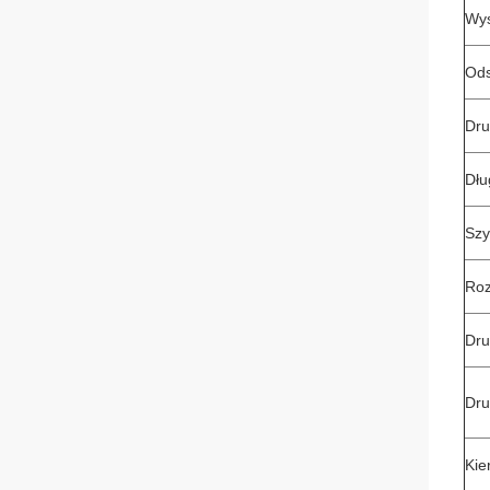
Wys
Ods
Dru
Dłu
Szy
Roz
Dru
Dru
Kie