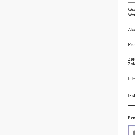
Wa
Wym
Aku
Pro
Zak
Zak
Int
Inni
Szc