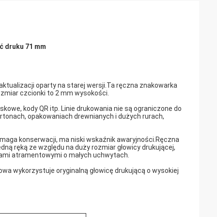
ć druku 71 mm
ualizacji oparty na starej wersji.Ta ręczna znakowarka
zmiar czcionki to 2 mm wysokości.
skowe, kody QR itp. Linie drukowania nie są ograniczone do
rtonach, opakowaniach drewnianych i dużych rurach,
e wymaga konserwacji, ma niski wskaźnik awaryjności.Ręczna
ną ręką ze względu na duży rozmiar głowicy drukującej,
arkami atramentowymi o małych uchwytach.
owa wykorzystuje oryginalną głowicę drukującą o wysokiej