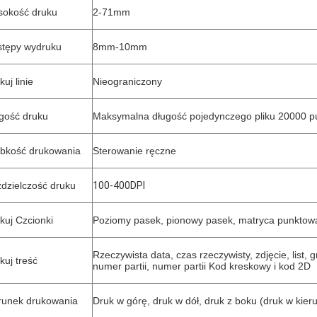
okość druku
2-71mm
tępy wydruku
8mm-10mm
kuj linie
Nieograniczony
gość druku
Maksymalna długość pojedynczego pliku 20000 p
bkość drukowania
Sterowanie ręczne
dzielczość druku
100-400DPI
kuj Czcionki
Poziomy pasek, pionowy pasek, matryca punktowa
Rzeczywista data, czas rzeczywisty, zdjęcie, list,
kuj treść
numer partii, numer partii Kod kreskowy i kod 2D
runek drukowania
Druk w górę, druk w dół, druk z boku (druk w kier