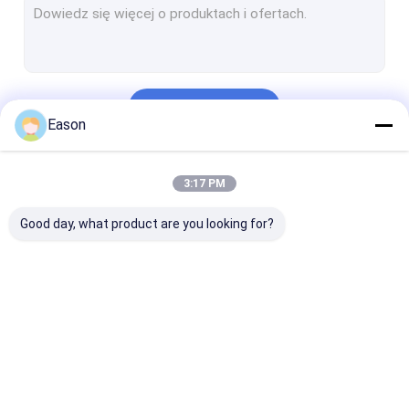
Kontyntynuj
Eason
Nasze Kategorie
3:17 PM
Good day, what product are you looking for?
Ręczna drukarka
Przemysłowa
Maszyna do
atramentowa
drukarka
znakowania
atramentowa
laserowego