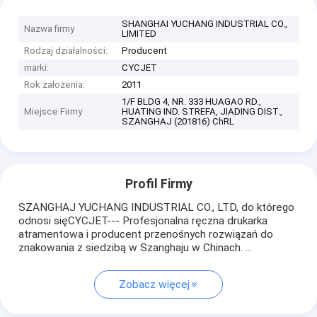
SHANGHAI YUCHANG INDUSTRIAL CO.,
Nazwa firmy
LIMITED
Rodzaj działalności:
Producent
marki:
CYCJET
Rok założenia:
2011
1/F BLDG 4, NR. 333 HUAGAO RD.,
Miejsce Firmy
HUATING IND. STREFA, JIADING DIST.,
SZANGHAJ (201816) ChRL
Profil Firmy
SZANGHAJ YUCHANG INDUSTRIAL CO., LTD, do którego
odnosi sięCYCJET--- Profesjonalna ręczna drukarka
atramentowa i producent przenośnych rozwiązań do
znakowania z siedzibą w Szanghaju w Chinach. ...
Zobacz więcej