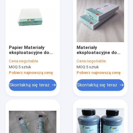
Papier Materiały
Materiały
eksploatacyjne do
eksploatacyjne do
drukarki w kolorze
drukarek CYCJET
Cena:
negotiable
Cena:
negotiable
czerwonym Pudełko
Wkład atramentowy
MOQ:
5 sztuk
MOQ:
5 sztuk
kartonowe CYCJET
UV o wysokiej
Farba do drukowania
rozdzielczości do
Pobierz najnowszą cenę
Pobierz najnowszą cenę
na bazie oleju
drukarek
atramentowych
Skontaktuj się teraz
Skontaktuj się teraz
Dom
Produkty
O nas