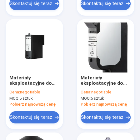
Skontaktuj się teraz
Skontaktuj się teraz
Materiały
Materiały
eksploatacyjne do
eksploatacyjne do
drukarek
drukarek z
Cena:
negotiable
Cena:
negotiable
atramentowych
metalowym szkłem
MOQ:
5 sztuk
MOQ:
5 sztuk
Stempel ręczny 970
P5-MP4-BK Reiner
940 Model
Jet Inkjet Printing
Pobierz najnowszą cenę
Pobierz najnowszą cenę
Skontaktuj się teraz
Skontaktuj się teraz