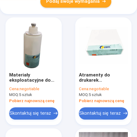
Podaj swoje wymagania
Materiały
Atramenty do
eksploatacyjne do
drukarek
drukarek
atramentowych
Cena:
negotiable
Cena:
negotiable
atramentowych Dod
CYCJET
MOQ:
5 sztuk
MOQ:
5 sztuk
ALT160 Plus
Szybkoschnące do
Pigmentowany
drukarek
Pobierz najnowszą cenę
Pobierz najnowszą cenę
atrament na bazie
atramentowych o
alkoholu
wysokiej
Skontaktuj się teraz
Skontaktuj się teraz
rozdzielczości