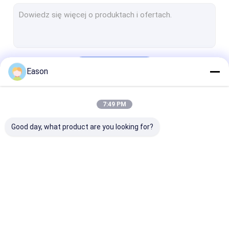
Termiczna drukarka atramentowa
Przenośna drukarka atramentowa
Drukarka atramentowa dużych znaków
Kontyntynuj
Eason
Spawarka laserowa
Maszyna do czyszczenia laserowego
7:49 PM
Nasze Kategorie
Maszyna tnąca laserem
Good day, what product are you looking for?
Maszyna do etykietowania naklejek
maszyna do stronicowania
Przenośnik taśmowy do pakowania żywności
Ręczna drukarka
Przemysłowa
Maszyna do
Maszyna do kontroli wizualnej
atramentowa
drukarka
znakowania
atramentowa
laserowego