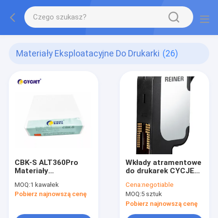
Materiały Eksploatacyjne Do Drukarki
(26)
CBK-S ALT360Pro
Wkłady atramentowe
Materiały
do drukarek CYCJET
eksploatacyjne do
Reiner 1025 Czarny
MOQ:
1 kawałek
Cena:
negotiable
drukarek z czarnym
środek do
Pobierz najnowszą cenę
MOQ:
5 sztuk
atramentem na bazie
czyszczenia głowic
rozpuszczalników
atramentowych
Pobierz najnowszą cenę