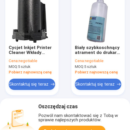
Cycjet Inkjet Printer
Biały szybkoschnący
Cleaner Wkłady
atrament do drukarki
atramentowe Reine
laserowej DOD
Cena:
negotiable
Cena:
negotiable
990 Mały znaczek
ALT160 Plus ALT260
MOQ:
5 sztuk
MOQ:
5 sztuk
ręczny
Plus Cycjet
Pobierz najnowszą cenę
Pobierz najnowszą cenę
Skontaktuj się teraz
Skontaktuj się teraz
Oszczędzaj czas
Pozwól nam skontaktować się z Tobą w
sprawie najlepszych produktów.