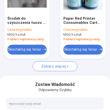
Wycieczka po fabryce
Kontrola jakości
Środek do
Paper Red Printer
czyszczenia tuszu z
Consumables Carton
Skontaktuj się z nami
rozpuszczalnikiem
Box CYCJET Oil
Cena:
negotiable
Cena:
negotiable
do drukarek
Based Printing Ink
MOQ:
5 sztuk
MOQ:
5 sztuk
kartonowych
Poprosić o wycenę
CYCJET Środek do
Pobierz najnowszą cenę
Pobierz najnowszą cenę
czyszczenia tuszu
Uv
Skontaktuj się teraz
Skontaktuj się teraz
Ręczna drukarka atramentowa
Zobacz więcej
Przemysłowa drukarka atramentowa
Maszyna do znakowania laserowego
Zostaw Wiadomość
Odpowiemy Szybko
Maszyna do kodowania i znakowania
Drukarka atramentowa o wysokiej rozdzielczości