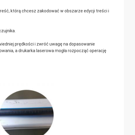
treść, którą chcesz zakodować w obszarze edycji treści i
czujnika.
owiedniej prędkości i zwróć uwagę na dopasowanie
owania, a drukarka laserowa mogła rozpocząć operację