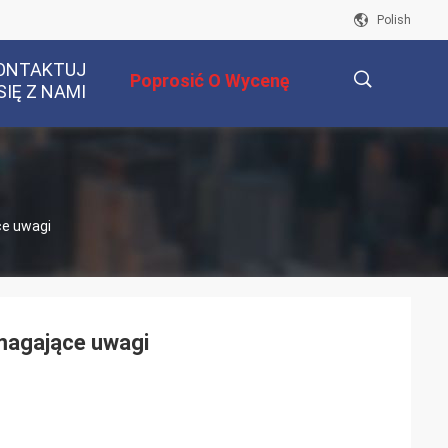
Polish
ONTAKTUJ
Poprosić O Wycenę
SIĘ Z NAMI
描
ce uwagi
述
ymagające uwagi