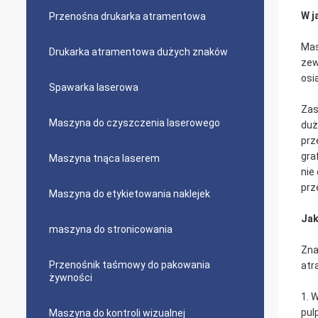
W j
Przenośna drukarka atramentowa
Mas
Drukarka atramentowa dużych znaków
zew
osi
Spawarka laserowa
Zas
Maszyna do czyszczenia laserowego
duż
prz
gra
Maszyna tnąca laserem
nie
prz
Maszyna do etykietowania naklejek
Jak
maszyna do stronicowania
Zna
Przenośnik taśmowy do pakowania
atr
żywności
1. 
pul
Maszyna do kontroli wizualnej