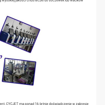
 wysokiej jakości chusteczki do soczewek lub wacików
ent, CYCJET ma ponad 16-letnie doświadczenie w zakresie