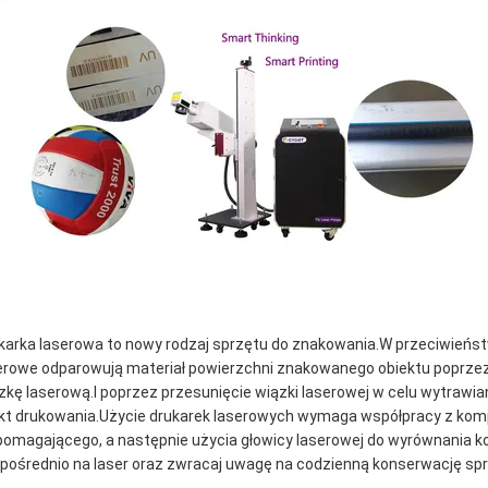
karka laserowa to nowy rodzaj sprzętu do znakowania.W przeciwieńst
erowe odparowują materiał powierzchni znakowanego obiektu poprzez 
zkę laserową.I poprzez przesunięcie wiązki laserowej w celu wytrawia
kt drukowania.Użycie drukarek laserowych wymaga współpracy z kom
omagającego, a następnie użycia głowicy laserowej do wyrównania kodu.
pośrednio na laser oraz zwracaj uwagę na codzienną konserwację spr