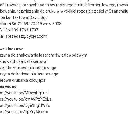
ań i rozwoju różnych rodzajów ręcznego druku atramentowego, rozwi
kowania, rozwiązania do druku w wysokiej rozdzielczości w Szanghaju
ba kontaktowa: David Guo
efon: +86-21-59970419 wew 8008
:+86-139 1763 1707
ail:
sprzedaz@cycjet.com
wa kluczowe :
zyna do znakowania laserem światłowodowym
knowa drukarka laserowa
zęt do znakowania laserowego
zyna do kodowania laserowego
erowa drukarka kodująca
ca wideo
:
ps://youtu.be/MDxciHgEucI
ps://youtu.be/kmAVPxYEqLs
ps://youtu.be/Dge9hg1IWYs
ps://youtu.be/hpYryA5vK-o