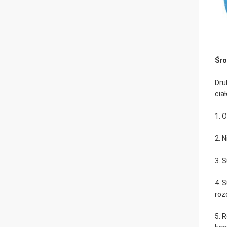
Śro
Dru
cia
1. 
2. 
3. 
4. 
roz
5. 