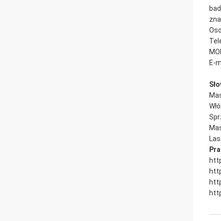
bad
zna
Oso
Tel
MOB
E-m
Sło
Mas
Włó
Spr
Mas
Las
Pra
htt
htt
htt
htt