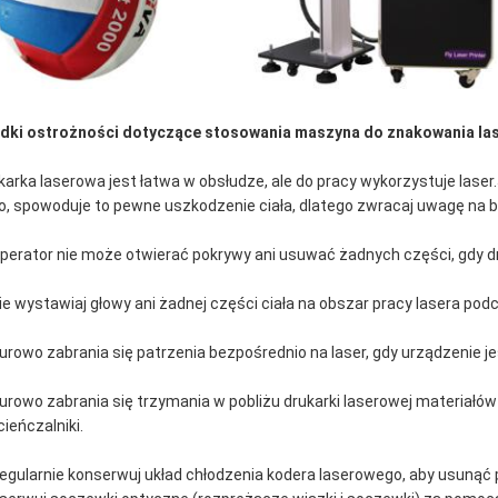
dki ostrożności dotyczące stosowania
maszyna do znakowania la
karka laserowa jest łatwa w obsłudze, ale do pracy wykorzystuje lase
ło, spowoduje to pewne uszkodzenie ciała, dlatego zwracaj uwagę na b
Operator nie może otwierać pokrywy ani usuwać żadnych części, gdy d
Nie wystawiaj głowy ani żadnej części ciała na obszar pracy lasera pod
Surowo zabrania się patrzenia bezpośrednio na laser, gdy urządzenie j
Surowo zabrania się trzymania w pobliżu drukarki laserowej materiałów
cieńczalniki.
Regularnie konserwuj układ chłodzenia kodera laserowego, aby usunąć 