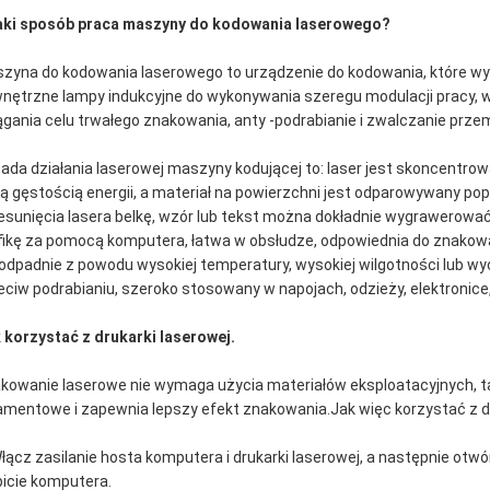
aki sposób
praca maszyny do kodowania laserowego?
zyna do kodowania laserowego to urządzenie do kodowania, które wyk
nętrzne lampy indukcyjne do wykonywania szeregu modulacji pracy, wz
ągania celu trwałego znakowania, anty -podrabianie i zwalczanie prze
ada działania laserowej maszyny kodującej to: laser jest skoncentr
ą gęstością energii, a materiał na powierzchni jest odparowywany po
esunięcia lasera belkę, wzór lub tekst można dokładnie wygrawero
fikę za pomocą komputera, łatwa w obsłudze, odpowiednia do znakow
 odpadnie z powodu wysokiej temperatury, wysokiej wilgotności lub wy
eciw podrabianiu, szeroko stosowany w napojach, odzieży, elektronic
 korzystać z drukarki laserowej.
kowanie laserowe nie wymaga użycia materiałów eksploatacyjnych, tak
amentowe i zapewnia lepszy efekt znakowania.Jak więc korzystać z 
Włącz zasilanie hosta komputera i drukarki laserowej, a następnie ot
picie komputera.