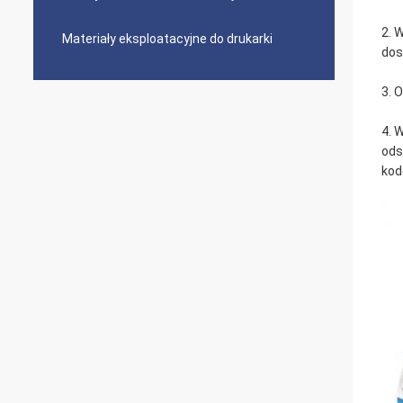
2. 
Materiały eksploatacyjne do drukarki
dos
3. 
4. 
ods
kod