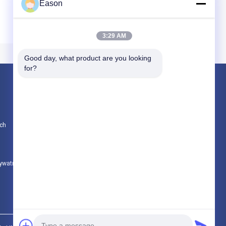
Eason
3:29 AM
Good day, what product are you looking 
for?
Produkty
Ręczna drukarka atramentowa
ch
Przemysłowa drukarka atramentowa
Maszyna do znakowania laserowego
rywatności
Wszystkie kategorie