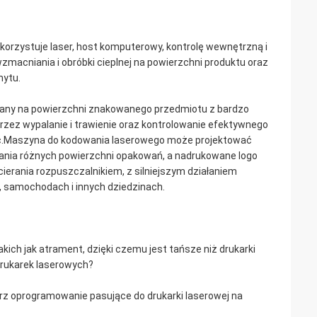
orzystuje laser, host komputerowy, kontrolę wewnętrzną i
macniania i obróbki cieplnej na powierzchni produktu oraz
mytu.
owany na powierzchni znakowanego przedmiotu z bardzo
przez wypalanie i trawienie oraz kontrolowanie efektywnego
wać.Maszyna do kodowania laserowego może projektować
ania różnych powierzchni opakowań, a nadrukowane logo
cierania rozpuszczalnikiem, z silniejszym działaniem
e, samochodach i innych dziedzinach.
ich jak atrament, dzięki czemu jest tańsze niż drukarki
drukarek laserowych?
wórz oprogramowanie pasujące do drukarki laserowej na