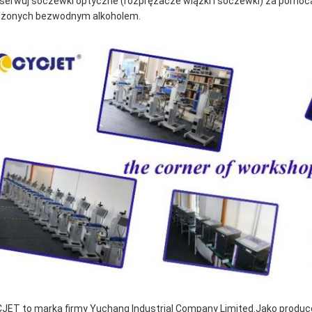
serwuj soczewki optyczne (rozprężacze wiązki i soczewki) za pomocą
lżonych bezwodnym alkoholem.
JET to marka firmy Yuchang Industrial Company Limited.Jako produc