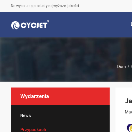
Do wyboru są produkty najwyższej jakości
Dom
/
Wydarzenia
Ja
May
News
Przypadkach