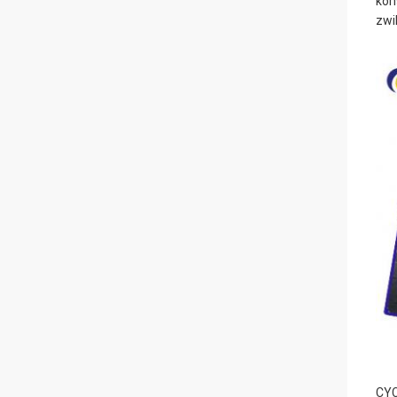
kon
zwi
CYC