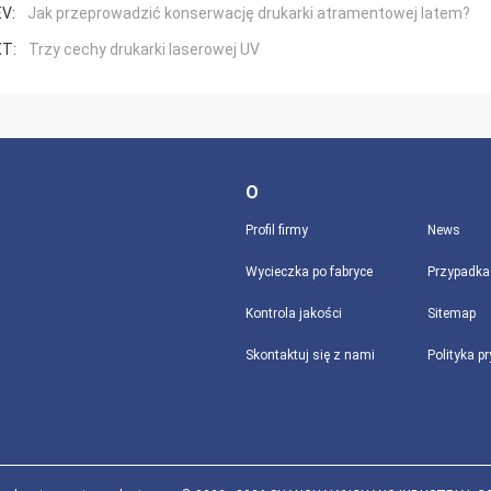
V:
Jak przeprowadzić konserwację drukarki atramentowej latem?
T:
Trzy cechy drukarki laserowej UV
O
Profil firmy
News
Wycieczka po fabryce
Przypadka
Kontrola jakości
Sitemap
Skontaktuj się z nami
Polityka p