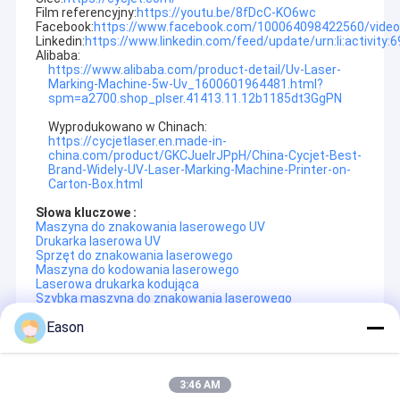
Film referencyjny:
https://youtu.be/8fDcC-KO6wc
Wycieczka po fabryce
Facebook:
https://www.facebook.com/100064098422560/vide
Linkedin:
https://www.linkedin.com/feed/update/urn:li:activit
Alibaba:
Kontrola jakości
https://www.alibaba.com/product-detail/Uv-Laser-
Marking-Machine-5w-Uv_1600601964481.html?
Skontaktuj się z nami
spm=a2700.shop_plser.41413.11.12b1185dt3GgPN
Wyprodukowano w Chinach:
Poprosić o wycenę
https://cycjetlaser.en.made-in-
china.com/product/GKCJuelrJPpH/China-Cycjet-Best-
Brand-Widely-UV-Laser-Marking-Machine-Printer-on-
Carton-Box.html
Słowa kluczowe :
Ręczna drukarka atramentowa
Maszyna do znakowania laserowego UV
Drukarka laserowa UV
Przemysłowa drukarka atramentowa
Sprzęt do znakowania laserowego
Maszyna do kodowania laserowego
SZANGHAJ YUCHANG INDUSTRIAL CO., LTD
, do którego odnosi
Laserowa drukarka kodująca
Maszyna do znakowania laserowego
się
CYCJET
--- Profesjonalna ręczna drukarka atramentowa i
Szybka maszyna do znakowania laserowego
producent przenośnych rozwiązań do znakowania z siedzibą w
Eason
Szanghaju w Chinach.
Maszyna do kodowania i znakowania
Recommended Products
CYCJET
polega na centrali, która ma ekspertów z ponad 16-
Drukarka atramentowa o wysokiej rozdzielczości
letnim doświadczeniem i duchem innowacji, aby zapewnić
3:46 AM
jakość i niezawodność produktu oraz przyszły rozwój firmy.