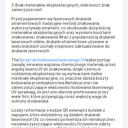
3. Brak materiałów eksploatacyjnych, niski koszt, brak
zanieczyszczeń.
Przed pojawieniem się laserowych drukarek
atramentowych tradycyjne metody znakowania
wykorzystywały atrament, co skutkowało dużą ilością
materiałów eksploatacyjnych oraz wysokimi kosztami
znakowania i znakowania.Wraz z popularnością drukarek
laserowych online, drukarki atramentowe używane w
wielu branżach zostały stopniowo zaktualizowane do
drukarek laserowych.
The
Sprzęt do kodowania laserowego UV
wykorzystuje
zasadę zerwania wiązania chemicznego materiału przez
wiązkę lasera UV do znakowania, dzięki czemu w
codziennej eksploatacji nie są wytwarzane żadne
materiały eksploatacyjne, co znacznie obniża koszty
kodowania przedsiębiorstwa.Nietoksyczne i nie
zanieczyszczające właściwości kodowania laserowego
UV sprawiają, że jest ono obecnie preferowane przez
wiele firm, które przywiązują coraz większą wagę do
ochrony środowiska.
Liczby i informacje o kodzie QR wewnątrz butelek z
napojami, które widzieliśmy, są dziełem drukarek
laserowych UV, co również potwierdza ich nietoksyczne i
niezanieczyszczające właściwości.Oczywiście zalety