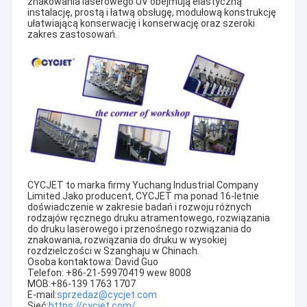
znakowania laserowego UV obejmują elastyczną
instalację, prostą i łatwą obsługę, modułową konstrukcję
ułatwiającą konserwację i konserwację oraz szeroki
zakres zastosowań.
CYCJET to marka firmy Yuchang Industrial Company
Limited.Jako producent, CYCJET ma ponad 16-letnie
doświadczenie w zakresie badań i rozwoju różnych
rodzajów ręcznego druku atramentowego, rozwiązania
do druku laserowego i przenośnego rozwiązania do
Dom
znakowania, rozwiązania do druku w wysokiej
rozdzielczości w Szanghaju w Chinach.
Produkty
Osoba kontaktowa: David Guo
Telefon: +86-21-59970419 wew 8008
MOB:+86-139 1763 1707
O nas
E-mail:
sprzedaz@cycjet.com
Sieć:
https://cycjet.com/