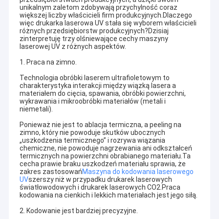
unikalnym zaletom zdobywają przychylność coraz
większej liczby właścicieli firm produkcyjnych.Dlaczego
więc drukarka laserowa UV stała się wyborem właścicieli
różnych przedsiębiorstw produkcyjnych?Dzisiaj
zinterpretuję trzy olśniewające cechy maszyny
laserowej UV z różnych aspektów.
1. Praca na zimno.
Technologia obróbki laserem ultrafioletowym to
charakterystyka interakcji między wiązką lasera a
materiałem do cięcia, spawania, obróbki powierzchni,
wykrawania i mikroobróbki materiałów (metali i
niemetali).
Ponieważ nie jest to ablacja termiczna, a peeling na
zimno, który nie powoduje skutków ubocznych
„uszkodzenia termicznego” i rozrywa wiązania
chemiczne, nie powoduje nagrzewania ani odkształceń
termicznych na powierzchni obrabianego materiału.Ta
cecha prawie braku uszkodzeń materiału sprawia, że ​​
zakres zastosowań
Maszyna do kodowania laserowego
UV
szerszy niż w przypadku drukarek laserowych
światłowodowych i drukarek laserowych CO2.Praca
kodowania na cienkich i lekkich materiałach jest jego siłą.
2. Kodowanie jest bardziej precyzyjne.