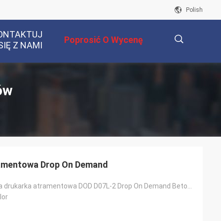
Polish
ONTAKTUJ
Poprosić O Wycenę
SIĘ Z NAMI
描
ów
述
ramentowa Drop On Demand
Automatyczna drukarka atramentowa DOD D07L-2 Drop On Demand Betonowa maszyna do kodowania atramentow
lor