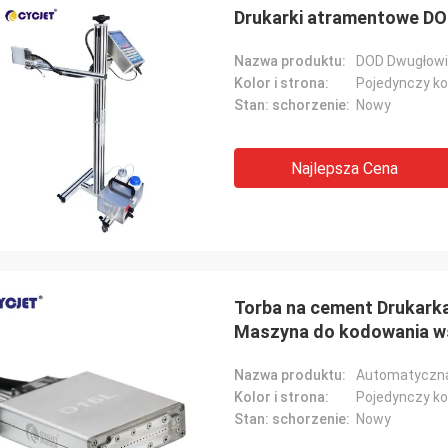
Drukarki atramentowe D
Nazwa produktu:
Kolor i strona:
Pojedynczy ko
Stan: schorzenie:
Nowy
Najlepsza Cena
Torba na cement Drukark
Maszyna do kodowania 
Nazwa produktu:
Kolor i strona:
Pojedynczy ko
Stan: schorzenie:
Nowy