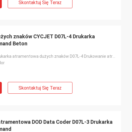
Skontaktuj Się Teraz
użych znaków CYCJET D07L-4 Drukarka
mand Beton
DOD Online Drukarka atramentowa dużych znaków D07L-4 Drukowanie atramentowe na żądanie
lor
Skontaktuj Się Teraz
atramentowa DOD Data Coder D07L-3 Drukarka
emand