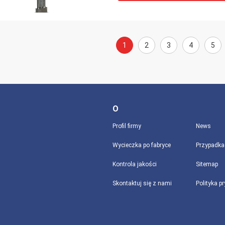
1
2
3
4
5
O
Profil firmy
News
Wycieczka po fabryce
Przypadka
Kontrola jakości
Sitemap
Skontaktuj się z nami
Polityka p