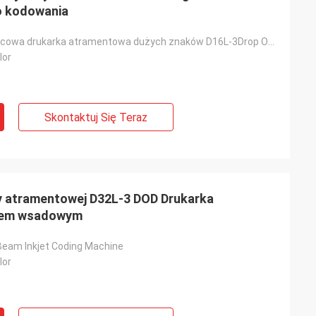
o kodowania
DOD Dwugłowicowa drukarka atramentowa dużych znaków D16L-3Drop On Demand Inkjet Coding Machine
lor
Skontaktuj Się Teraz
 atramentowej D32L-3 DOD Drukarka
iem wsadowym
eam Inkjet Coding Machine
lor