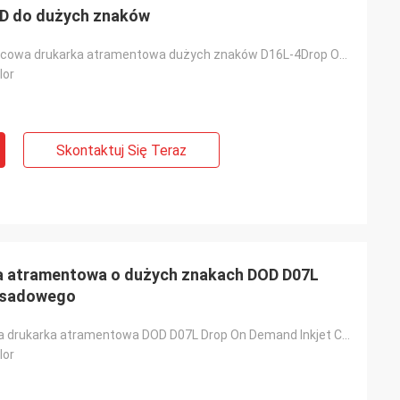
OD do dużych znaków
DOD Dwugłowicowa drukarka atramentowa dużych znaków D16L-4Drop On Demand Inkjet Coding Machine
lor
Skontaktuj Się Teraz
a atramentowa o dużych znakach DOD D07L
wsadowego
Automatyczna drukarka atramentowa DOD D07L Drop On Demand Inkjet Coding Machine
lor