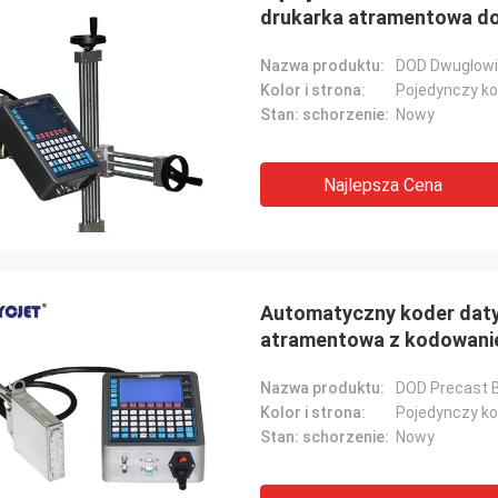
drukarka atramentowa d
Nazwa produktu:
Kolor i strona:
Pojedynczy ko
Stan: schorzenie:
Nowy
Najlepsza Cena
Automatyczny koder daty
atramentowa z kodowan
Nazwa produktu:
DOD Precast B
Kolor i strona:
Pojedynczy ko
Stan: schorzenie:
Nowy