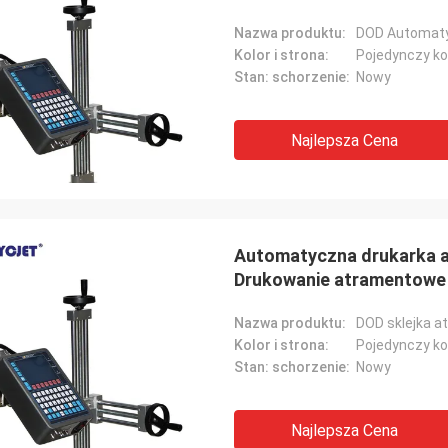
Nazwa produktu:
Kolor i strona:
Pojedynczy ko
Stan: schorzenie:
Nowy
Najlepsza Cena
Automatyczna drukarka 
Drukowanie atramentowe 
Nazwa produktu:
DOD sklejka 
Kolor i strona:
Pojedynczy ko
Stan: schorzenie:
Nowy
Najlepsza Cena