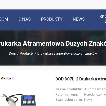
SK
DOM
O NAS
PRODUKTY
NEWS
rukarka Atramentowa Dużych Znak
Dom
/
Produkty
/
Drukarka atramentowa dużych znaków
DOD D07L-2 Drukarka at
Nazwa produktu:
Kolor i strona:
Pojedynczy ko
Stan: schorzenie:
Nowy