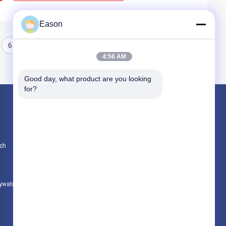
Eason
6
4:56 AM
Good day, what product are you looking 
for?
Produkty
Ręczna drukarka atramentowa
ch
Przemysłowa drukarka atramentowa
Maszyna do znakowania laserowego
rywatności
Wszystkie kategorie