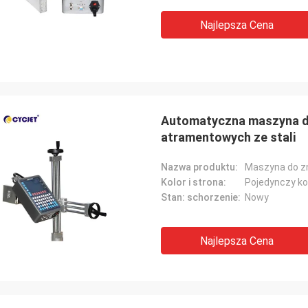
Najlepsza Cena
Automatyczna maszyna d
atramentowych ze stali
Nazwa produktu:
Maszyna do z
Kolor i strona:
Pojedynczy ko
Stan: schorzenie:
Nowy
Najlepsza Cena