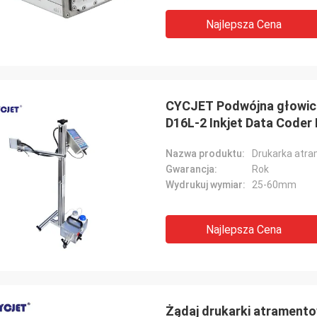
Najlepsza Cena
CYCJET Podwójna głowic
D16L-2 Inkjet Data Coder
Nazwa produktu:
Drukarka atr
Gwarancja:
Rok
Wydrukuj wymiar:
25-60mm
Najlepsza Cena
Żądaj drukarki atrament