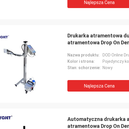
Najlepsza Cena
Drukarka atramentowa d
atramentowa Drop On De
Nazwa produktu:
Kolor i strona:
Pojedynczy ko
Stan: schorzenie:
Nowy
Najlepsza Cena
Automatyczna drukarka 
atramentowa Drop On D