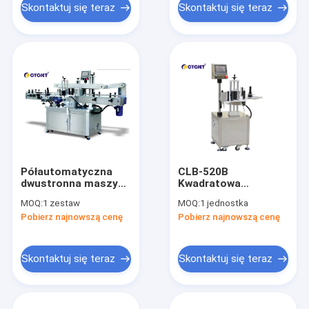
Etykieta
Samoprzylepna
Skontaktuj się teraz
Skontaktuj się teraz
samoprzylepna
maszyna do
etykietowania
Produkcja etykiet
naklejek
Półautomatyczna
CLB-520B
dwustronna maszyna
Kwadratowa
do etykietowania
maszyna do
MOQ:
1 zestaw
MOQ:
1 jednostka
naklejek CLB-920
etykietowania
Pobierz najnowszą cenę
Pobierz najnowszą cenę
Samoprzylepna
butelek Towarowa
półautomatyczna
maszyna do
etykietowania
Skontaktuj się teraz
Skontaktuj się teraz
bocznych torebek