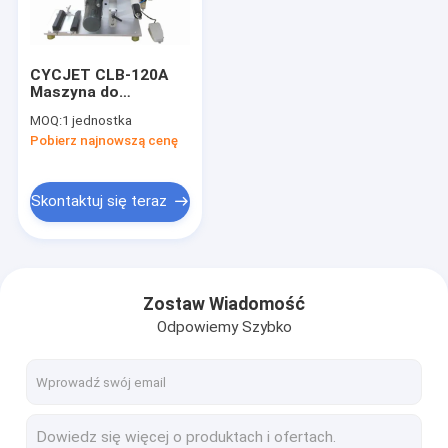
Wycieczka po fabryce
Kontrola jakości
CYCJET CLB-120A
Maszyna do
Skontaktuj się z nami
etykietowania
MOQ:
1 jednostka
płaskich naklejek
Pobierz najnowszą cenę
Sus304 Maszyna do
Poprosić o wycenę
etykietowania
kosmetyków
Skontaktuj się teraz
Ręczna drukarka atramentowa
Przemysłowa drukarka atramentowa
Zostaw Wiadomość
Odpowiemy Szybko
Maszyna do znakowania laserowego
Maszyna do kodowania i znakowania
Drukarka atramentowa o wysokiej rozdzielczości