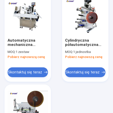
Automatyczna
Cylindryczna
mechaniczna
półautomatyczna
maszyna do
maszyna do
MOQ:
1 zestaw
MOQ:
1 jednostka
etykietowania
etykietowania CLB-
Pobierz najnowszą cenę
Pobierz najnowszą cenę
naklejek Pozioma
130 Papiernicze
okrągła maszyna do
samoprzylepne
etykietowania
urządzenie do
butelek
etykietowania
Skontaktuj się teraz
Skontaktuj się teraz
Dom
Produkty
O nas