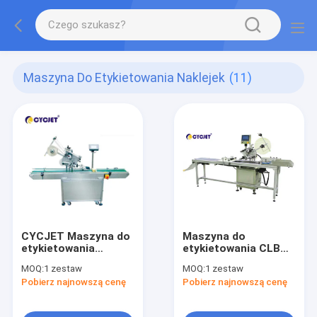
Maszyna Do Etykietowania Naklejek
(11)
CYCJET Maszyna do
Maszyna do
etykietowania
etykietowania CLB
naklejek Mark Square
210D Maszyna do
MOQ:
1 zestaw
MOQ:
1 zestaw
Maszyna do
etykietowania
Pobierz najnowszą cenę
Pobierz najnowszą cenę
etykietowania
płaskiego z
butelek do
zasysaniem
plastikowych torebek
powietrza