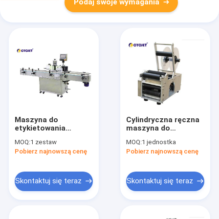
Podaj swoje wymagania
Maszyna do
Cylindryczna ręczna
etykietowania
maszyna do
Kwadratowa
etykietowania CLB-
MOQ:
1 zestaw
MOQ:
1 jednostka
maszyna do
130A Okrągła ręczna
Pobierz najnowszą cenę
Pobierz najnowszą cenę
etykietowania
maszyna do
naklejek
etykietowania
Automatyczna
butelek
maszyna do
Skontaktuj się teraz
Skontaktuj się teraz
etykietowania
okrągłych butelek
dwustronna naklejka