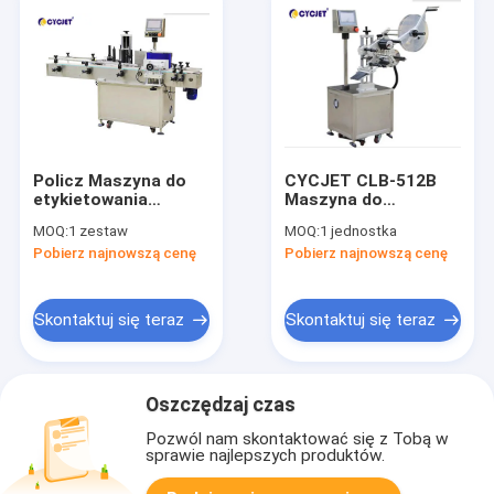
Policz Maszyna do
CYCJET CLB-512B
etykietowania
Maszyna do
naklejek CLB 510
etykietowania
MOQ:
1 zestaw
MOQ:
1 jednostka
Automatyczna
płaskich butelek
Pobierz najnowszą cenę
Pobierz najnowszą cenę
maszyna do
1.0KW
etykietowania
Półautomatyczna
butelek
maszyna do
kwadratowych
etykietowania
Skontaktuj się teraz
Skontaktuj się teraz
Oszczędzaj czas
Pozwól nam skontaktować się z Tobą w
sprawie najlepszych produktów.