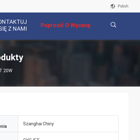
Polish
ONTAKTUJ
Poprosić O Wycenę
SIĘ Z NAMI
描
odukty
ET 20W
述
Szanghai Chiny
nia