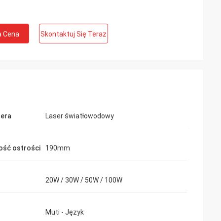
a Cena
Skontaktuj Się Teraz
sera
Laser światłowodowy
ość ostrości
190mm
20W / 30W / 50W / 100W
Muti - Język