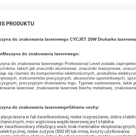
IS PRODUKTU
zyna do znakowania laserowego CYCJET 20W Drukarka laserowa
s
Maszyna do znakowania laserowego
:
zyna do znakowania laserowego Professional Level została zaprojek
czników, takich jak znaczniki aluminiowe, znaczniki maszynowe, znacznik
aje się również do komponentów elektronicznych, produktów elektrycz
zętowych, instrumentów precyzyjnych, akcesoriów upominkowych, sprzę
cyzyjnym, precyzyjnym drukowaniu logo. Typowe zastosowania, takie ja
kowanie laserowe, znakowanie laserowe blachy metalowej, znakowanie
zyna do znakowania laserowego
Główne cechy:
ylacja lasera w fali światłowodowej, niskie rozpraszanie, dobra stabil
hanicznych, moc wyjściowa wiązki laserowej jest stabilna
er światłowodowy chłodzący wiatr, brak materiałów eksploatacyjnych,
oelektrycznej, niskie zużycie (800 W) lub mniej, koszty użytkowania.