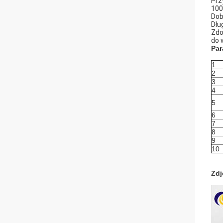
Prz
100
Dob
Dłu
Zdo
do 
Par
1
2
3
4
5
6
7
8
9
10
Zdj