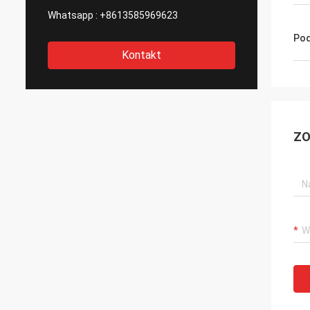
Whatsapp :
+8613585969623
Pod
Kontakt
ZO