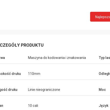
Najlepsz
CZEGÓŁY PRODUKTU
zwa
Maszyna do kodowania i znakowania
Typ la
okość druku
110mm
Odległ
gość druku
Linie nieograniczone
Moc
an
10 cali
Język