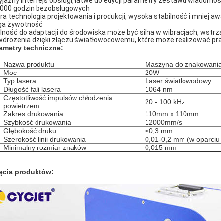
yjazny interfejs obsługi, łatwe do edycji parametry zestawu wiadomoś
000 godzin bezobsługowych
ra technologia projektowania i produkcji, wysoka stabilność i mniej awa
ga żywotność
lność do adaptacji do środowiska może być silna w wibracjach, wstrzą
wdrożenia dzięki złączu światłowodowemu, które może realizować pr
ametry techniczne:
Nazwa produktu
Maszyna do znakowania
Moc
20W
Typ lasera
Laser światłowodowy
Długość fali lasera
1064 nm
Częstotliwość impulsów chłodzenia
20 - 100 kHz
powietrzem
Zakres drukowania
110mm x 110mm
Szybkość drukowania
12000mm/s
Głębokość druku
≤0,3 mm
Szerokość linii drukowania
0,01-0,2 mm (w oparciu 
Minimalny rozmiar znaków
0,015 mm
ęcia produktów: