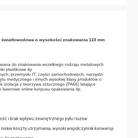
 światłowodowa o wysokości znakowania 110 mm
towana do znakowania wszelkiego rodzaju metalowych
i plastikowe itp.
nych, przemysłu IT, części samochodowych, narzędzi
tu medycznego i innych wysokiej klasy produktów o
k izolacja z tworzywa sztucznego (PA66) latające
 laserowe online korpusu opakowania itp.
ność i brak wpływu zewnętrznego pyłu i luzów
 niskie koszty utrzymania, wysoki współczynnik konwersji