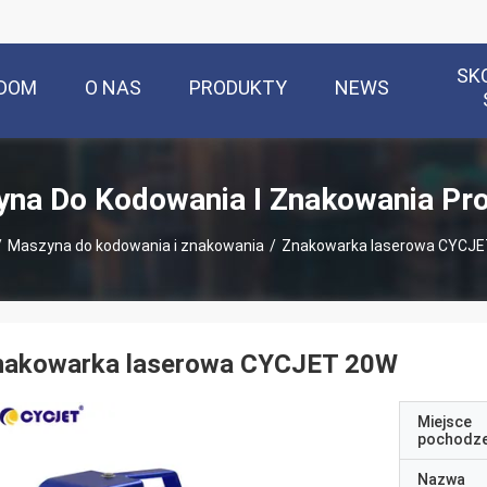
SK
DOM
O NAS
PRODUKTY
NEWS
na Do Kodowania I Znakowania Pr
/
Maszyna do kodowania i znakowania
/
Znakowarka laserowa CYCJ
nakowarka laserowa CYCJET 20W
Miejsce
pochodze
Nazwa