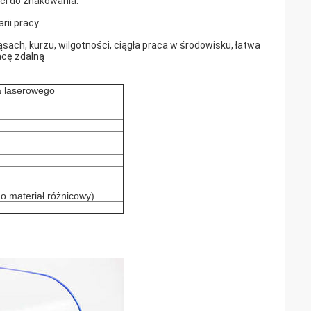
ci do znakowania.
rii pracy.
sach, kurzu, wilgotności, ciągła praca w środowisku, łatwa
acę zdalną
 laserowego
o materiał różnicowy)