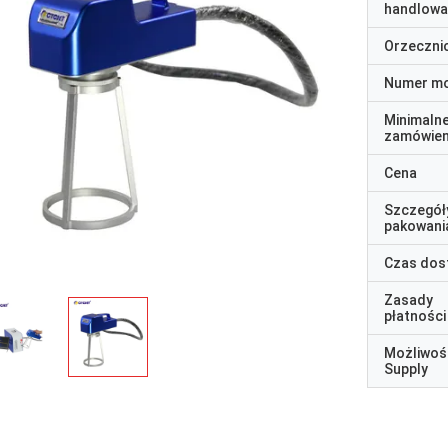
handlowa
Orzeczni
Numer m
Minimaln
zamówien
Cena
Szczegół
pakowani
Czas dos
Zasady
płatności
Możliwoś
Supply