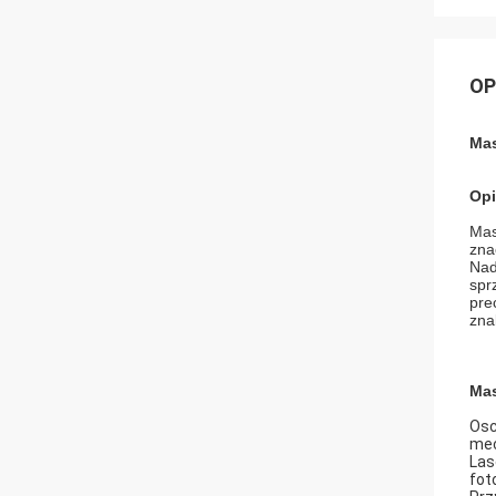
OP
Mas
Opi
Mas
zna
Nad
spr
pre
zna
Mas
Osc
mec
Las
fot