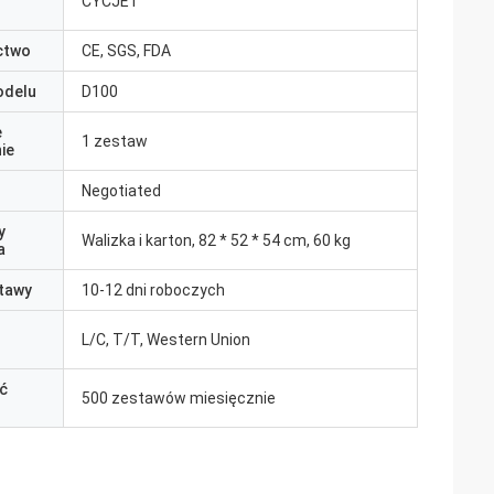
CYCJET
ctwo
CE, SGS, FDA
odelu
D100
e
1 zestaw
ie
Negotiated
y
Walizka i karton, 82 * 52 * 54 cm, 60 kg
a
tawy
10-12 dni roboczych
L/C, T/T, Western Union
ć
500 zestawów miesięcznie