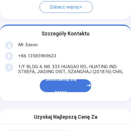
Zobacz więcej
Szczegóły Kontaktu
Mr. Eason
+86 13585969623
1/F BLDG 4, NR. 333 HUAGAO RD., HUATING IND.
STREFA, JIADING DIST., SZANGHAJ (201816) ChRL
Skontaktuj się
teraz
Uzyskaj Najlepszą Cenę Za