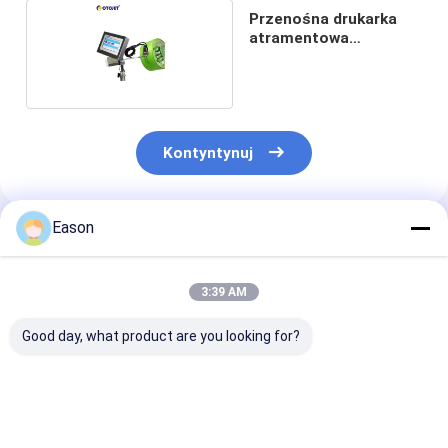
Przenośna drukarka
atramentowa
ALT200Pro
Kontyntynuj
Eason
Polecane Produkty
3:39 AM
Good day, what product are you looking for?
CYCJET 940 Ręczna
ALT390HP-L TIJ
Przenośna dru