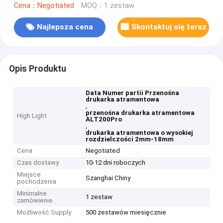
Cena：Negotiated
MOQ：1 zestaw
Najlepsza cena
Skontaktuj się teraz
Opis Produktu
Data Numer partii Przenośna
drukarka atramentowa
,
przenośna drukarka atramentowa
High Light
ALT200Pro
,
drukarka atramentowa o wysokiej
rozdzielczości 2mm-18mm
Cena
Negotiated
Czas dostawy
10-12 dni roboczych
Miejsce
Szanghai Chiny
pochodzenia
Minimalne
1 zestaw
zamówienie
Możliwość Supply
500 zestawów miesięcznie