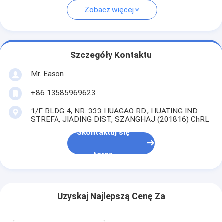
Zobacz więcej
Szczegóły Kontaktu
Mr. Eason
+86 13585969623
1/F BLDG 4, NR. 333 HUAGAO RD., HUATING IND.
STREFA, JIADING DIST., SZANGHAJ (201816) ChRL
Skontaktuj się
teraz
Uzyskaj Najlepszą Cenę Za