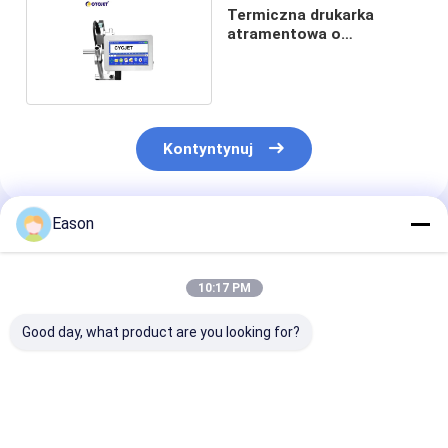
Termiczna drukarka
atramentowa o
wysokości 1-25.4mm
Kontyntynuj
Eason
Polecane Produkty
10:17 PM
Good day, what product are you looking for?
Drukarka
Elastyczne
CYCJET Plast