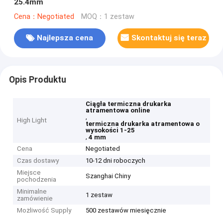
25.4mm
Cena：Negotiated
MOQ：1 zestaw
Najlepsza cena
Skontaktuj się teraz
Opis Produktu
Ciągła termiczna drukarka
atramentowa online
,
High Light
termiczna drukarka atramentowa o
wysokości 1-25
,
4 mm
Cena
Negotiated
Czas dostawy
10-12 dni roboczych
Miejsce
Szanghai Chiny
pochodzenia
Minimalne
1 zestaw
zamówienie
Możliwość Supply
500 zestawów miesięcznie