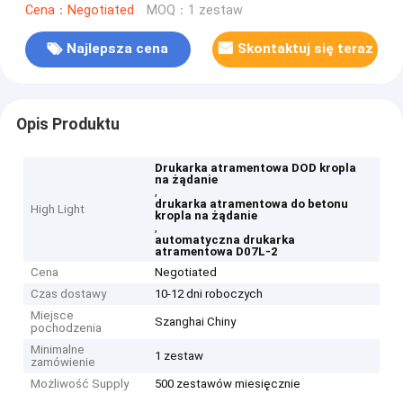
Cena：Negotiated
MOQ：1 zestaw
Najlepsza cena
Skontaktuj się teraz
Opis Produktu
Drukarka atramentowa DOD kropla
na żądanie
,
drukarka atramentowa do betonu
High Light
kropla na żądanie
,
automatyczna drukarka
atramentowa D07L-2
Cena
Negotiated
Czas dostawy
10-12 dni roboczych
Miejsce
Szanghai Chiny
pochodzenia
Minimalne
1 zestaw
zamówienie
Możliwość Supply
500 zestawów miesięcznie