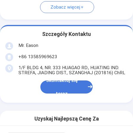
Zobacz więcej
Szczegóły Kontaktu
Mr. Eason
+86 13585969623
1/F BLDG 4, NR. 333 HUAGAO RD., HUATING IND.
STREFA, JIADING DIST., SZANGHAJ (201816) ChRL
Skontaktuj się
teraz
Uzyskaj Najlepszą Cenę Za