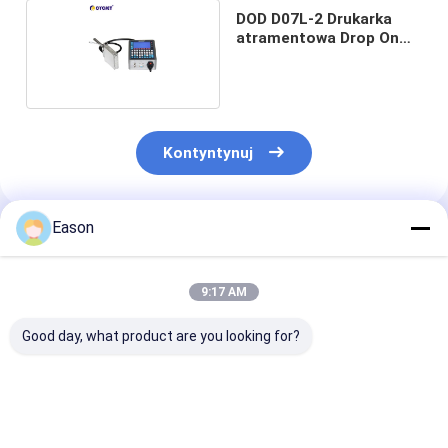
DOD D07L-2 Drukarka
atramentowa Drop On
Demand
Kontyntynuj
Eason
Polecane Produkty
9:17 AM
Good day, what product are you looking for?
Duża drukarka
Wielofunkcyjna
Drukarka