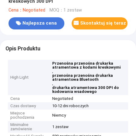
kreskowych 300 DPI
Cena：Negotiated
MOQ：1 zestaw
Najlepsza cena
Skontaktuj się teraz
Opis Produktu
Przenośna przenośna drukarka
atramentowa z kodami kreskowymi
,
przenośna przenośna drukarka
High Light
atramentowa Bluetooth
,
drukarka atramentowa 300 DPI do
kodowania wsadowego
Cena
Negotiated
Czas dostawy
10-12 dni roboczych
Miejsce
Niemcy
pochodzenia
Minimalne
1 zestaw
zamówienie