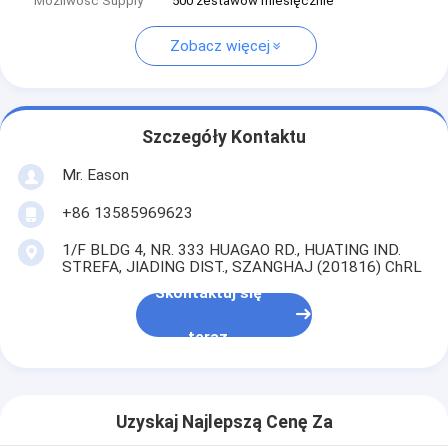
Możliwość Supply
500 zestawów miesięcznie
Zobacz więcej
Szczegóły Kontaktu
Mr. Eason
+86 13585969623
1/F BLDG 4, NR. 333 HUAGAO RD., HUATING IND.
STREFA, JIADING DIST., SZANGHAJ (201816) ChRL
Skontaktuj się
teraz
Uzyskaj Najlepszą Cenę Za