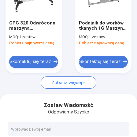
Wycieczka po fabryce
Kontrola jakości
CPG 320 Odwrócona
Podajnik do worków
maszyna
tkanych 1G Maszyna
Skontaktuj się z nami
przywoławcza
do podawania
MOQ:
1 zestaw
MOQ:
1 zestaw
CYCJET Paper Auto
papieru CPG 600
Pobierz najnowszą cenę
Pobierz najnowszą cenę
Card Feeder Machine
AC220V
Poprosić o wycenę
Skontaktuj się teraz
Skontaktuj się teraz
Ręczna drukarka atramentowa
Zobacz więcej
Przemysłowa drukarka atramentowa
Maszyna do znakowania laserowego
Zostaw Wiadomość
Odpowiemy Szybko
Maszyna do kodowania i znakowania
Drukarka atramentowa o wysokiej rozdzielczości