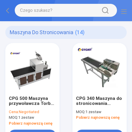
Maszyna Do Stronicowania
(14)
CPG 500 Maszyna
CPG 340 Maszyna do
przywoławcza Torby
stronicowania
papierowe Podajnik
AC220V Maszyna do
Cena:
Negotiated
MOQ:
1 zestaw
kart Automatyczny
stronicowania tarcia
MOQ:
1 zestaw
Pobierz najnowszą cenę
podajnik przenośnika
Maszyna do
stronicowania
Pobierz najnowszą cenę
Maszyna do