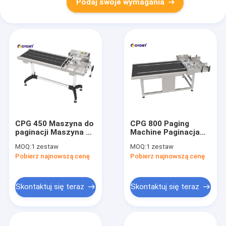
Podaj swoje wymagania
CPG 450 Maszyna do
CPG 800 Paging
paginacji Maszyna do
Machine Paginacja
podawania papieru
Tkane torby Maszyna
MOQ:
1 zestaw
MOQ:
1 zestaw
do plastikowej torby
do podawania
Pobierz najnowszą cenę
Pobierz najnowszą cenę
papieru Kraft
Skontaktuj się teraz
Skontaktuj się teraz