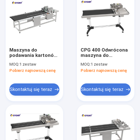
Maszyna do
CPG 400 Odwrócona
podawania kartonów
maszyna do
CPG 700
podawania papieru
MOQ:
1 zestaw
MOQ:
1 zestaw
Automatyczna
Maszyna do paginacji
Pobierz najnowszą cenę
Pobierz najnowszą cenę
maszyna do
kart 160W
podawania arkuszy
Skontaktuj się teraz
Skontaktuj się teraz
Dom
Produkty
O nas