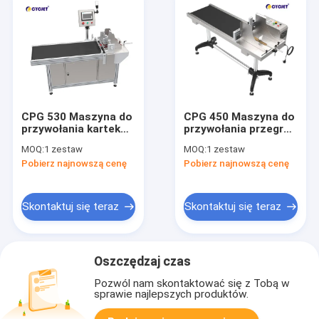
CPG 530 Maszyna do
CPG 450 Maszyna do
przywołania kartek
przywołania przegród
papierowych
do kartonowego
MOQ:
1 zestaw
MOQ:
1 zestaw
Maszyna do
podajnika papieru do
Pobierz najnowszą cenę
Pobierz najnowszą cenę
podawania
paginacji
przegródek
Skontaktuj się teraz
Skontaktuj się teraz
Oszczędzaj czas
Pozwól nam skontaktować się z Tobą w
sprawie najlepszych produktów.