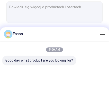
Termiczna drukarka atramentowa
Przenośna drukarka atramentowa
Drukarka atramentowa dużych znaków
Kontyntynuj
Eason
Spawarka laserowa
Maszyna do czyszczenia laserowego
5:00 AM
Nasze Kategorie
Maszyna tnąca laserem
Good day, what product are you looking for?
Maszyna do etykietowania naklejek
maszyna do stronicowania
Przenośnik taśmowy do pakowania żywności
Ręczna drukarka
Przemysłowa
Maszyna do
Maszyna do kontroli wizualnej
atramentowa
drukarka
znakowania
atramentowa
laserowego