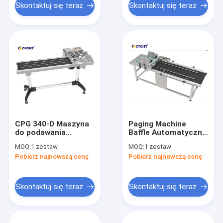
podawania papieru
Skontaktuj się teraz
Skontaktuj się teraz
CPG 340-D Maszyna
Paging Machine
do podawania
Baffle Automatyczny
papieru
podajnik papieru CPG
MOQ:
1 zestaw
MOQ:
1 zestaw
spożywczego
600 Kartonowa
Pobierz najnowszą cenę
Pobierz najnowszą cenę
Elektryczna maszyna
maszyna do
do paginacji
podawania arkuszy
Maszyna do paginacji
Skontaktuj się teraz
Skontaktuj się teraz