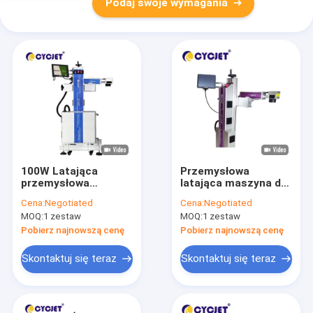
Podaj swoje wymagania
100W Latająca
Przemysłowa
przemysłowa
latająca maszyna do
grawerka laserowa
znakowania
Cena:
Negotiated
Cena:
Negotiated
LF100F Qr Code
laserowego
MOQ:
1 zestaw
MOQ:
1 zestaw
Printer
Włóknowa drukarka
laserowa 120 W do
Pobierz najnowszą cenę
Pobierz najnowszą cenę
znakowania kabli
Skontaktuj się teraz
Skontaktuj się teraz