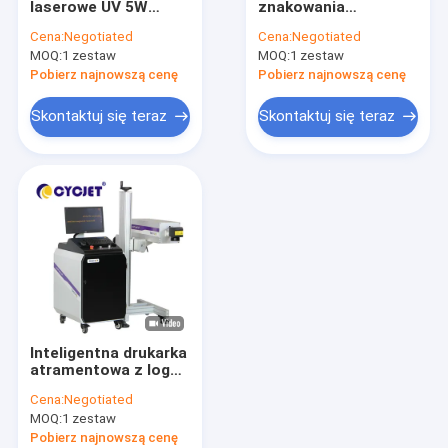
laserowe UV 5W
znakowania
Termiczna drukarka atramentowa
Drukarka laserowa
laserowego 3W Kod
Cena:
Negotiated
Cena:
Negotiated
Green Fly
kreskowy Laserowa
MOQ:
Przenośna drukarka atramentowa
1 zestaw
MOQ:
1 zestaw
grawerka do tworzyw
sztucznych
Pobierz najnowszą cenę
Pobierz najnowszą cenę
Drukarka atramentowa dużych znaków
Skontaktuj się teraz
Skontaktuj się teraz
Spawarka laserowa
Maszyna do czyszczenia laserowego
Maszyna tnąca laserem
Maszyna do etykietowania naklejek
maszyna do stronicowania
Inteligentna drukarka
Przenośnik taśmowy do pakowania żywności
atramentowa z logo
do maszyny do
Cena:
Negotiated
grawerowania
Maszyna do kontroli wizualnej
MOQ:
1 zestaw
laserowego z rurą
PCV 20 W Uv
Pobierz najnowszą cenę