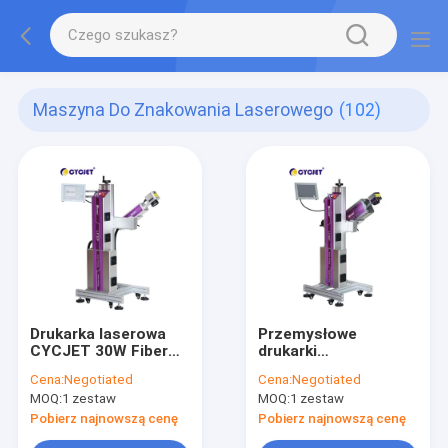
Maszyna Do Znakowania Laserowego
(102)
Drukarka laserowa
Przemysłowe
CYCJET 30W Fiber
drukarki
Fly
atramentowe 30 W
Cena:
Negotiated
Cena:
Negotiated
CO2 PET Znakowanie
MOQ:
1 zestaw
MOQ:
1 zestaw
butelek Przemysłowy
koder atramentowy
Pobierz najnowszą cenę
Pobierz najnowszą cenę