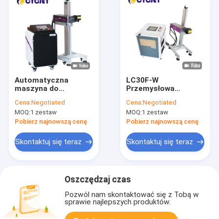
Automatyczna
LC30F-W
maszyna do
Przemysłowa
znakowania
laserowa drukarka
Cena:
Negotiated
Cena:
Negotiated
laserowego 15W UV
atramentowa dużych
MOQ:
1 zestaw
MOQ:
1 zestaw
Laserowa maszyna
znaków 30W
do drukowania daty
Pobierz najnowszą cenę
Pobierz najnowszą cenę
ważności
Skontaktuj się teraz
Skontaktuj się teraz
Oszczędzaj czas
Pozwól nam skontaktować się z Tobą w
sprawie najlepszych produktów.