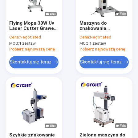
Wycieczka po fabryce
Kontrola jakości
Flying Mopa 30W Uv
Maszyna do
Laser Cutter Grawer
znakowania
Skontaktuj się z nami
do drukowania toreb
laserowego rur PVC
Cena:
Negotiated
Cena:
Negotiated
plastikowych
Co2 Maszyna do
MOQ:
1 zestaw
MOQ:
1 zestaw
drukowania
Poprosić o wycenę
laserowego Co2 o
Pobierz najnowszą cenę
Pobierz najnowszą cenę
mocy 60 W
Skontaktuj się teraz
Skontaktuj się teraz
Ręczna drukarka atramentowa
Przemysłowa drukarka atramentowa
Maszyna do znakowania laserowego
Maszyna do kodowania i znakowania
Drukarka atramentowa o wysokiej rozdzielczości
Szybkie znakowanie
Zielona maszyna do