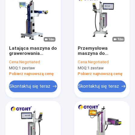
Latająca maszyna do
Przemysłowa
grawerowania
maszyna do
laserem
znakowania
Cena:
Negotiated
Cena:
Negotiated
światłowodowym
laserowego Drukarka
MOQ:
1 zestaw
MOQ:
1 zestaw
Maszyna do
laserowa Cycjet 20W
kodowania
do rur Mopa
Pobierz najnowszą cenę
Pobierz najnowszą cenę
laserowego o mocy
20 W do znakowania
Skontaktuj się teraz
Skontaktuj się teraz
rur HDPE
Dom
Produkty
O nas