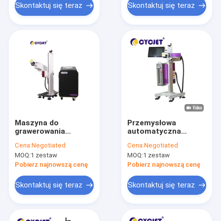
Skontaktuj się teraz
Skontaktuj się teraz
Maszyna do
Przemysłowa
grawerowania
automatyczna
laserowego online
maszyna do
Cena:
Negotiated
Cena:
Negotiated
LU5F o dużej
znakowania
MOQ:
1 zestaw
MOQ:
1 zestaw
prędkości do
laserowego Drukarka
znakowania rur PP
laserowa Mopa Fly
Pobierz najnowszą cenę
Pobierz najnowszą cenę
120W
Skontaktuj się teraz
Skontaktuj się teraz