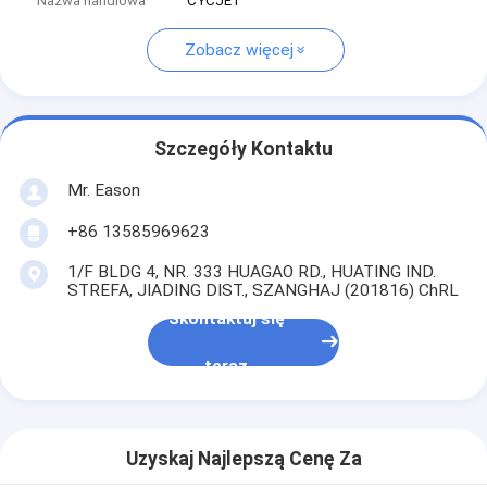
Nazwa handlowa
CYCJET
Zobacz więcej
Szczegóły Kontaktu
Mr. Eason
+86 13585969623
1/F BLDG 4, NR. 333 HUAGAO RD., HUATING IND.
STREFA, JIADING DIST., SZANGHAJ (201816) ChRL
Skontaktuj się
teraz
Uzyskaj Najlepszą Cenę Za