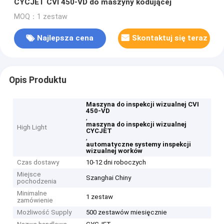
CYCJET CVI 450-VD do maszyny kodującej
MOQ：1 zestaw
Najlepsza cena
Skontaktuj się teraz
Opis Produktu
Maszyna do inspekcji wizualnej CVI
450-VD
,
maszyna do inspekcji wizualnej
High Light
CYCJET
,
automatyczne systemy inspekcji
wizualnej worków
Czas dostawy
10-12 dni roboczych
Miejsce
Szanghai Chiny
pochodzenia
Minimalne
1 zestaw
zamówienie
Możliwość Supply
500 zestawów miesięcznie