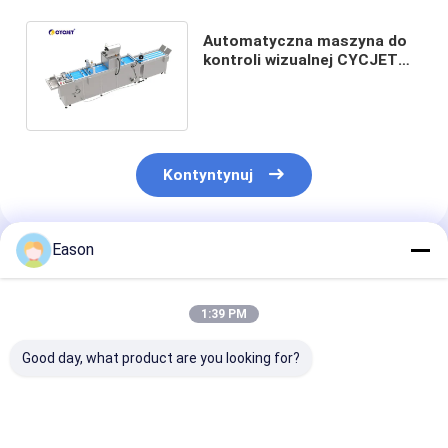
Automatyczna maszyna do
kontroli wizualnej CYCJET
CVI 450-VD do maszyny
kodującej
Kontyntynuj
Eason
Polecane Produkty
1:39 PM
Good day, what product are you looking for?