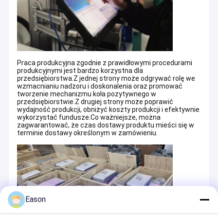
Materiały eksploatacyjne do drukarki
"A", szybkie przemysłowe drukarki atramentowe serii "B",
przenośne drukarki atramentowe serii "C" oraz maszyny do
znakowania laserowego o wyższej konfiguracji z serii "L".
Magazyn:
Praca produkcyjna zgodnie z prawidłowymi procedurami
produkcyjnymi jest bardzo korzystna dla
przedsiębiorstwa.Z jednej strony może odgrywać rolę we
wzmacnianiu nadzoru i doskonalenia oraz promować
tworzenie mechanizmu koła pozytywnego w
przedsiębiorstwie.Z drugiej strony może poprawić
wydajność produkcji, obniżyć koszty produkcji i efektywnie
wykorzystać fundusze.Co ważniejsze, można
zagwarantować, że czas dostawy produktu mieści się w
terminie dostawy określonym w zamówieniu.
Eason
Opakowanie: