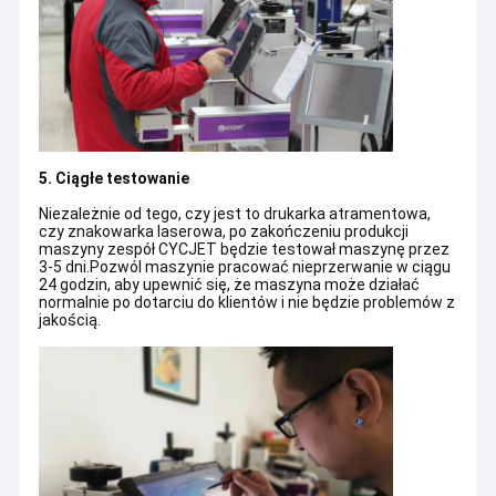
letnim doświadczeniem i duchem innowacji, aby zapewnić
Termiczna drukarka atramentowa
jakość i niezawodność produktu oraz przyszły rozwój firmy.
Przenośna drukarka atramentowa
Drukarka atramentowa dużych znaków
Spawarka laserowa
5. Ciągłe testowanie
Maszyna do czyszczenia laserowego
Niezależnie od tego, czy jest to drukarka atramentowa,
czy znakowarka laserowa, po zakończeniu produkcji
maszyny zespół CYCJET będzie testował maszynę przez
Maszyna tnąca laserem
3-5 dni.Pozwól maszynie pracować nieprzerwanie w ciągu
24 godzin, aby upewnić się, że maszyna może działać
normalnie po dotarciu do klientów i nie będzie problemów z
Maszyna do etykietowania naklejek
jakością.
maszyna do stronicowania
W oparciu o rozszerzanie zakresu produktu, mamy nadzieję, że
Przenośnik taśmowy do pakowania żywności
nasz system kodowania może spełnić wymagania klientów na
całym świecie, stale poświęca się również oferowaniu
kompleksowych, wysokiej klasy produktów przemysłowego
Maszyna do kontroli wizualnej
atramentu i znakowania, inteligentnego i przenośnego systemu
kodowania , takie najnowsze ręczne drukarki atramentowe serii