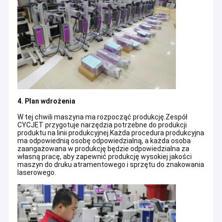
Wycieczka po fabryce
Kontrola jakości
Skontaktuj się z nami
Poprosić o wycenę
4. Plan wdrożenia
W tej chwili maszyna ma rozpocząć produkcję.Zespół
Ręczna drukarka atramentowa
CYCJET przygotuje narzędzia potrzebne do produkcji
produktu na linii produkcyjnej.Każda procedura produkcyjna
Przemysłowa drukarka atramentowa
ma odpowiednią osobę odpowiedzialną, a każda osoba
zaangażowana w produkcję będzie odpowiedzialna za
własną pracę, aby zapewnić produkcję wysokiej jakości
Maszyna do znakowania laserowego
maszyn do druku atramentowego i sprzętu do znakowania
SZANGHAJ YUCHANG INDUSTRIAL CO., LTD
, do którego odnosi
laserowego.
się
CYCJET
--- Profesjonalna ręczna drukarka atramentowa i
Maszyna do kodowania i znakowania
producent przenośnych rozwiązań do znakowania z siedzibą w
Szanghaju w Chinach.
Drukarka atramentowa o wysokiej rozdzielczości
CYCJET
polega na centrali, która ma ekspertów z ponad 16-