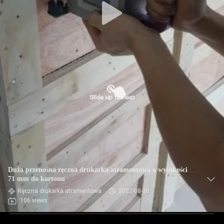
Duża przenośna ręczna drukarka atramentowa o wysokości
71 mm do kartonu
Ręczna drukarka atramentowa
2022-08-30
106 views