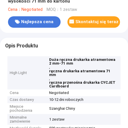
wysokości 71 mm do kartonu
Cena：Negotiated
MOQ：1 zestaw
Najlepsza cena
Skontaktuj się teraz
Opis Produktu
Duża ręczna drukarka atramentowa
2 mm-71 mm
,
ręczna drukarka atramentowa 71
High Light
mm
,
ręczna przenośna drukarka CYCJET
Cardboard
Cena
Negotiated
Czas dostawy
10-12 dni roboczych
Miejsce
Szanghai Chiny
pochodzenia
Minimalne
1 zestaw
zamówienie