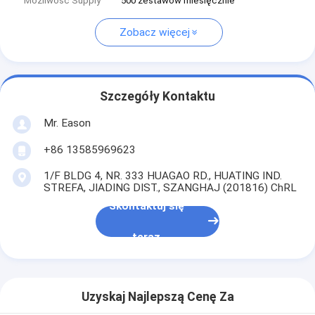
Możliwość Supply
500 zestawów miesięcznie
Zobacz więcej
Szczegóły Kontaktu
Mr. Eason
+86 13585969623
1/F BLDG 4, NR. 333 HUAGAO RD., HUATING IND.
STREFA, JIADING DIST., SZANGHAJ (201816) ChRL
Skontaktuj się
teraz
Uzyskaj Najlepszą Cenę Za