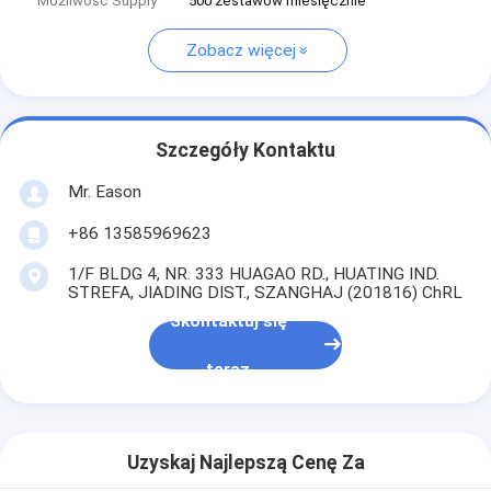
Możliwość Supply
500 zestawów miesięcznie
Zobacz więcej
Szczegóły Kontaktu
Mr. Eason
+86 13585969623
1/F BLDG 4, NR. 333 HUAGAO RD., HUATING IND.
STREFA, JIADING DIST., SZANGHAJ (201816) ChRL
Skontaktuj się
teraz
Uzyskaj Najlepszą Cenę Za