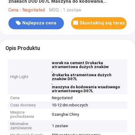
znakach DOD D07L Maszyna do kodowania
wsadowego
Cena：Negotiated
MOQ：1 zestaw
Najlepsza cena
Skontaktuj się teraz
Opis Produktu
worek na cement Drukarka
atramentowa dużych znaków
,
drukarka atramentowa dużych
High Light
znaków D07L
,
maszyna do kodowania wsadowego
atramentowego D07L
Cena
Negotiated
Czas dostawy
10-12 dni roboczych
Miejsce
Szanghai Chiny
pochodzenia
Minimalne
1 zestaw
zamówienie