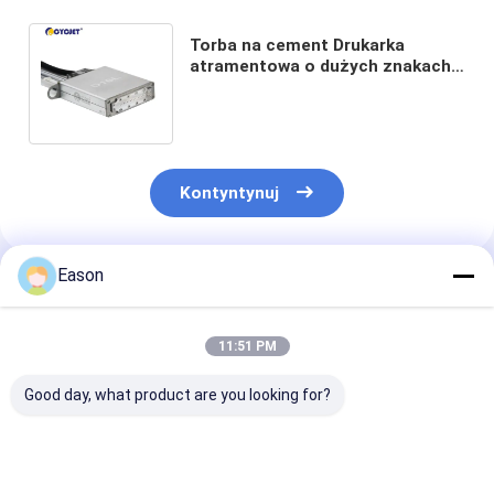
Torba na cement Drukarka
atramentowa o dużych znakach
DOD D07L Maszyna do kodowania
wsadowego
Kontyntynuj
Eason
Polecane Produkty
11:51 PM
Good day, what product are you looking for?