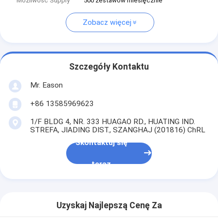
Możliwość Supply
500 zestawów miesięcznie
Zobacz więcej
Szczegóły Kontaktu
Mr. Eason
+86 13585969623
1/F BLDG 4, NR. 333 HUAGAO RD., HUATING IND.
STREFA, JIADING DIST., SZANGHAJ (201816) ChRL
Skontaktuj się
teraz
Uzyskaj Najlepszą Cenę Za