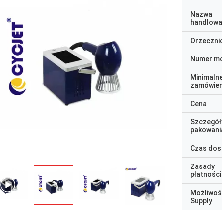
Nazwa
handlowa
Orzeczni
Numer m
Minimaln
zamówien
Cena
Szczegół
pakowani
Czas dos
Zasady
płatności
Możliwoś
Supply