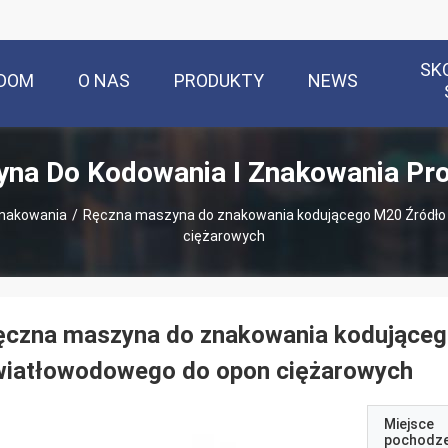
SK
DOM
O NAS
PRODUKTY
NEWS
na Do Kodowania I Znakowania Pr
znakowania
/
Ręczna maszyna do znakowania kodującego M20 Źródło
ciężarowych
ęczna maszyna do znakowania kodująceg
wiatłowodowego do opon ciężarowych
Miejsce
pochodze