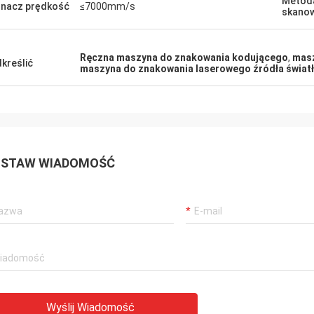
Metod
nacz prędkość
≤7000mm/s
skano
Ręczna maszyna do znakowania kodującego
,
masz
kreślić
maszyna do znakowania laserowego źródła świa
STAW WIADOMOŚĆ
Wyślij Wiadomość