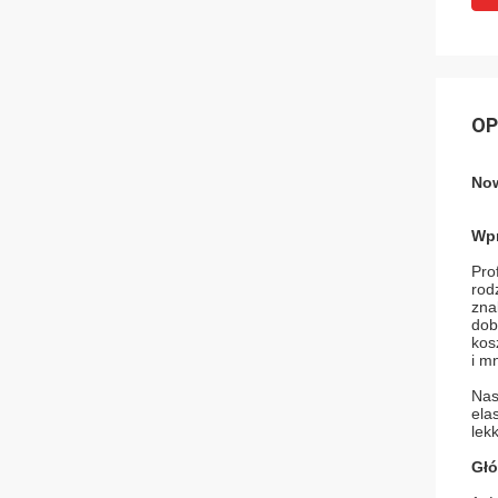
OP
Now
Wp
Pro
rod
zna
dob
kos
i m
Nas
ela
lek
Głó