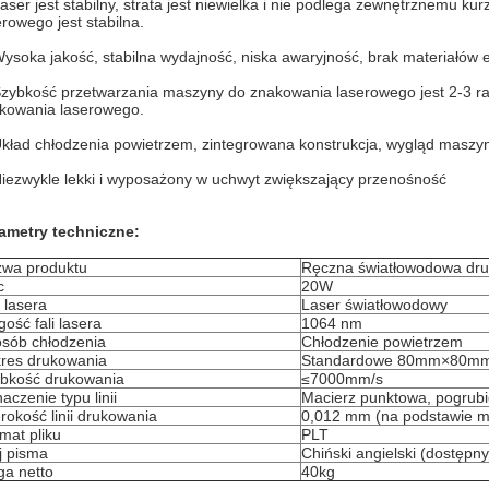
Laser jest stabilny, strata jest niewielka i nie podlega zewnętrznemu
erowego jest stabilna.
Wysoka jakość, stabilna wydajność, niska awaryjność, brak materiałów 
Szybkość przetwarzania maszyny do znakowania laserowego jest 2-3 ra
kowania laserowego.
Układ chłodzenia powietrzem, zintegrowana konstrukcja, wygląd maszyn
Niezwykle lekki i wyposażony w uchwyt zwiększający przenośność
ametry techniczne:
wa produktu
Ręczna światłowodowa dru
c
20W
 lasera
Laser światłowodowy
gość fali lasera
1064 nm
sób chłodzenia
Chłodzenie powietrzem
res drukowania
Standardowe 80mm×80m
bkość drukowania
≤7000mm/s
aczenie typu linii
Macierz punktowa, pogrubi
rokość linii drukowania
0,012 mm (na podstawie ma
mat pliku
PLT
j pisma
Chiński angielski (dostępn
a netto
40kg