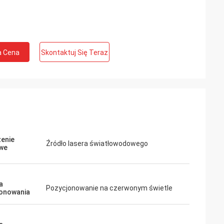
a Cena
Skontaktuj Się Teraz
enie
Źródło lasera światłowodowego
we
a
Pozycjonowanie na czerwonym świetle
onowania