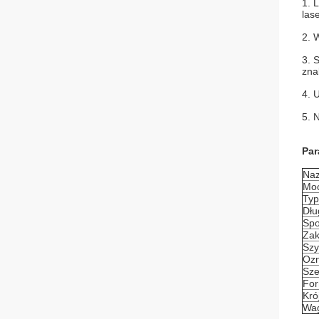
1. 
las
2. 
3. 
zna
4. 
5. 
Par
Naz
Mo
Typ
Dłu
Spo
Zak
Szy
Ozn
Sze
For
Kró
Wag