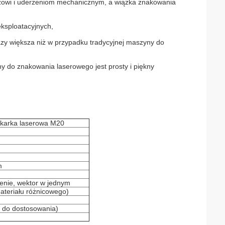
 kurzowi i uderzeniom mechanicznym, a wiązka znakowania
eksploatacyjnych,
zy większa niż w przypadku tradycyjnej maszyny do
y do znakowania laserowego jest prosty i piękny
karka laserowa M20
m
enie, wektor w jednym
teriału różnicowego)
y do dostosowania)