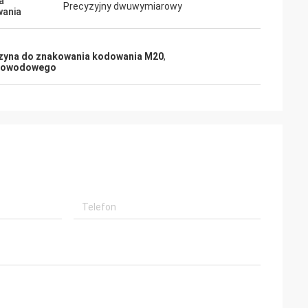
a
Precyzyjny dwuwymiarowy
wania
yna do znakowania kodowania M20
,
tłowodowego