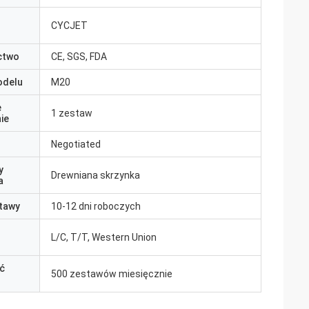
CYCJET
ctwo
CE, SGS, FDA
odelu
M20
e
1 zestaw
ie
Negotiated
y
Drewniana skrzynka
a
tawy
10-12 dni roboczych
L/C, T/T, Western Union
ć
500 zestawów miesięcznie