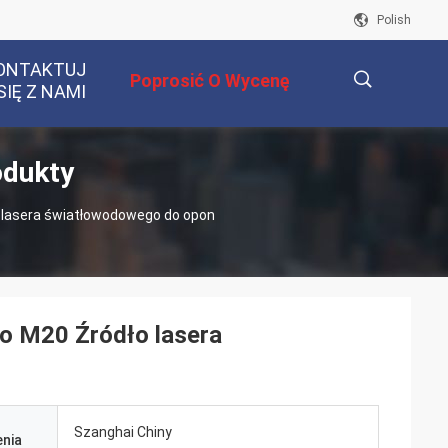
Polish
ONTAKTUJ
Poprosić O Wycenę
SIĘ Z NAMI
odukty
描
 lasera światłowodowego do opon
述
o M20 Źródło lasera
Szanghai Chiny
nia