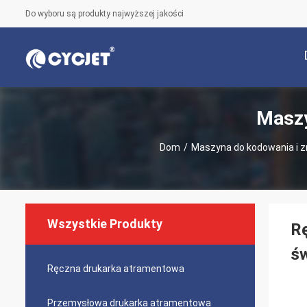
Do wyboru są produkty najwyższej jakości
Maszy
Dom
/
Maszyna do kodowania i 
Wszystkie Produkty
R
ś
Ręczna drukarka atramentowa
Przemysłowa drukarka atramentowa