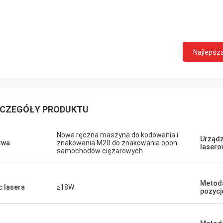
Najlepsz
CZEGÓŁY PRODUKTU
Nowa ręczna maszyna do kodowania i
Urządz
zwa
znakowania M20 do znakowania opon
lasero
samochodów ciężarowych
Metod
 lasera
≥18W
pozycj