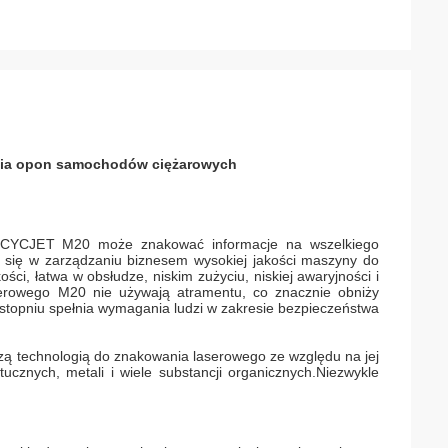
nia opon samochodów ciężarowych
a CYCJET M20 może znakować informacje na wszelkiego
e się w zarządzaniu biznesem wysokiej jakości maszyny do
i, łatwa w obsłudze, niskim zużyciu, niskiej awaryjności i
erowego M20 nie używają atramentu, co znacznie obniży
 stopniu spełnia wymagania ludzi w zakresie bezpieczeństwa
ą technologią do znakowania laserowego ze względu na jej
tucznych, metali i wiele substancji organicznych.Niezwykle