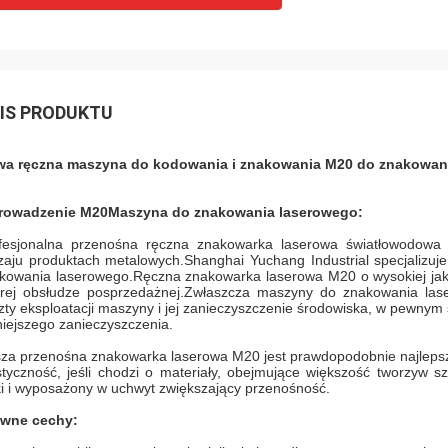
IS PRODUKTU
a ręczna maszyna do kodowania i znakowania M20 do znakowa
rowadzenie M20
Maszyna do znakowania laserowego
:
fesjonalna przenośna ręczna znakowarka laserowa światłowodow
zaju produktach metalowych.Shanghai Yuchang Industrial specjalizuj
kowania laserowego.Ręczna znakowarka laserowa M20 o wysokiej jakośc
rej obsłudze posprzedażnej.Zwłaszcza maszyny do znakowania las
zty eksploatacji maszyny i jej zanieczyszczenie środowiska, w pewnym
niejszego zanieczyszczenia.
za przenośna znakowarka laserowa M20 jest prawdopodobnie najlepsz
styczność, jeśli chodzi o materiały, obejmujące większość tworzyw sz
ki i wyposażony w uchwyt zwiększający przenośność.
wne cechy: