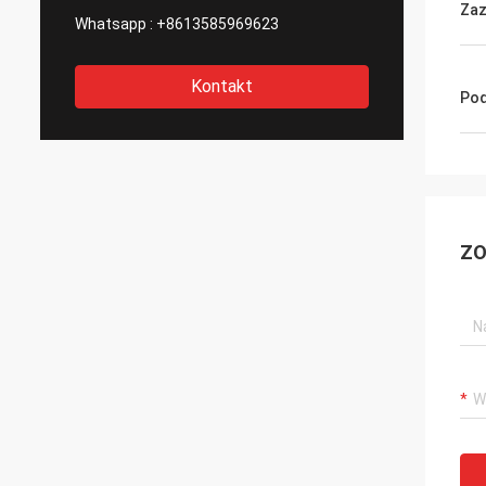
Zaz
Whatsapp :
+8613585969623
Kontakt
Pod
ZO