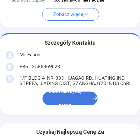
Możliwość Supply
500 zestawów miesięcznie
Zobacz więcej
Szczegóły Kontaktu
Mr. Eason
+86 13585969623
1/F BLDG 4, NR. 333 HUAGAO RD., HUATING IND.
STREFA, JIADING DIST., SZANGHAJ (201816) ChRL
Skontaktuj się
teraz
Uzyskaj Najlepszą Cenę Za