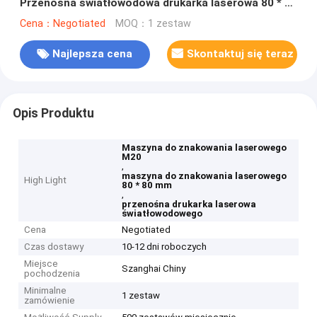
Przenośna światłowodowa drukarka laserowa 80 * 80
mm M20
Cena：Negotiated
MOQ：1 zestaw
Najlepsza cena
Skontaktuj się teraz
Opis Produktu
Maszyna do znakowania laserowego
M20
,
maszyna do znakowania laserowego
High Light
80 * 80 mm
,
przenośna drukarka laserowa
światłowodowego
Cena
Negotiated
Czas dostawy
10-12 dni roboczych
Miejsce
Szanghai Chiny
pochodzenia
Minimalne
1 zestaw
zamówienie