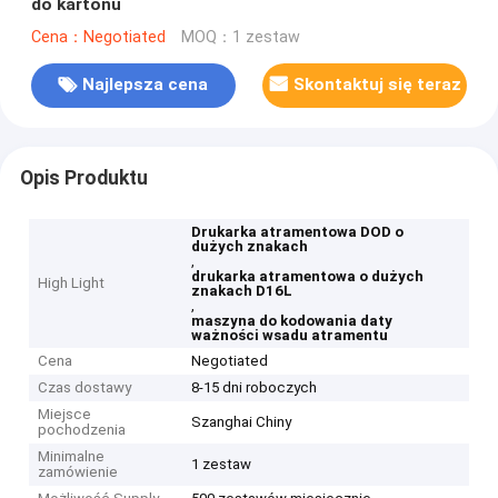
do kartonu
Cena：Negotiated
MOQ：1 zestaw
Najlepsza cena
Skontaktuj się teraz
Opis Produktu
Drukarka atramentowa DOD o
dużych znakach
,
drukarka atramentowa o dużych
High Light
znakach D16L
,
maszyna do kodowania daty
ważności wsadu atramentu
Cena
Negotiated
Czas dostawy
8-15 dni roboczych
Miejsce
Szanghai Chiny
pochodzenia
Minimalne
1 zestaw
zamówienie