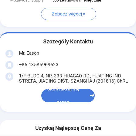
Możliwość Supply
500 zestawów miesięcznie
Zobacz więcej
Szczegóły Kontaktu
Mr. Eason
+86 13585969623
1/F BLDG 4, NR. 333 HUAGAO RD., HUATING IND.
STREFA, JIADING DIST., SZANGHAJ (201816) ChRL
Skontaktuj się
teraz
Uzyskaj Najlepszą Cenę Za