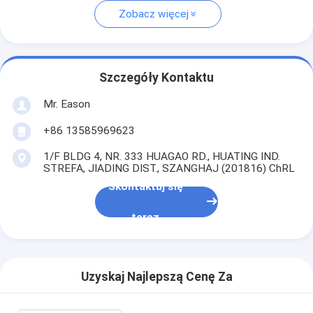
Zobacz więcej
Szczegóły Kontaktu
Mr. Eason
+86 13585969623
1/F BLDG 4, NR. 333 HUAGAO RD., HUATING IND.
STREFA, JIADING DIST., SZANGHAJ (201816) ChRL
Skontaktuj się
teraz
Uzyskaj Najlepszą Cenę Za