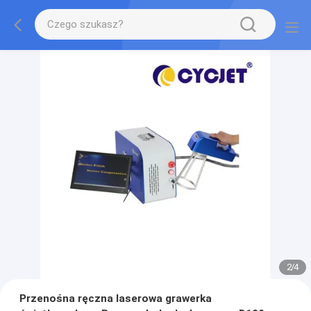
2
/
4
Przenośna ręczna laserowa grawerka