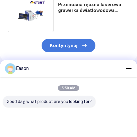
Przenośna ręczna laserowa
grawerka światłowodowa
Ręczna drukarka laserowa
D100
Kontyntynuj
Eason
Polecane Produkty
5:50 AM
Good day, what product are you looking for?
Maszyna do
Pulpit CYCJET 30W
Przenośna ma