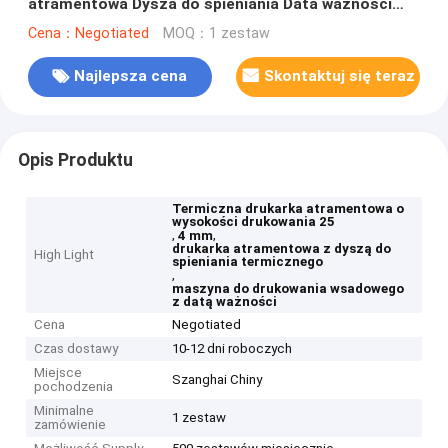
atramentowa Dysza do spieniania Data ważności
Maszyna do drukowania wsadowego
Cena：Negotiated
MOQ：1 zestaw
Najlepsza cena
Skontaktuj się teraz
Opis Produktu
Termiczna drukarka atramentowa o
wysokości drukowania 25
,
,
4 mm
drukarka atramentowa z dyszą do
High Light
spieniania termicznego
,
maszyna do drukowania wsadowego
z datą ważności
Cena
Negotiated
Czas dostawy
10-12 dni roboczych
Miejsce
Szanghai Chiny
pochodzenia
Minimalne
1 zestaw
zamówienie