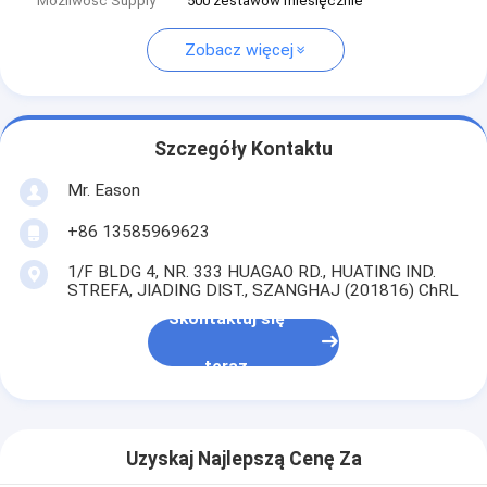
Możliwość Supply
500 zestawów miesięcznie
Zobacz więcej
Szczegóły Kontaktu
Mr. Eason
+86 13585969623
1/F BLDG 4, NR. 333 HUAGAO RD., HUATING IND.
STREFA, JIADING DIST., SZANGHAJ (201816) ChRL
Skontaktuj się
teraz
Uzyskaj Najlepszą Cenę Za