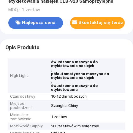
etykietowania naklejek CLB-920 Samoprzylepna
MOQ：1 zestaw
Najlepsza cena
Skontaktuj się teraz
Opis Produktu
dwustronna maszyna do
etykietowania naklejek
,
półautomatyczna maszyna do
High Light
etykietowania naklejek
,
dwustronna maszyna do
etykietowania
Czas dostawy
10-12 dni roboczych
Miejsce
Szanghai Chiny
pochodzenia
Minimalne
1 zestaw
zamówienie
Możliwość Supply
200 zestawów miesięcznie