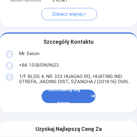
Nazwa handlowa
CYCJET
Zobacz więcej
Szczegóły Kontaktu
Mr. Eason
+86 13585969623
1/F BLDG 4, NR. 333 HUAGAO RD., HUATING IND.
STREFA, JIADING DIST., SZANGHAJ (201816) ChRL
Skontaktuj się
teraz
Uzyskaj Najlepszą Cenę Za