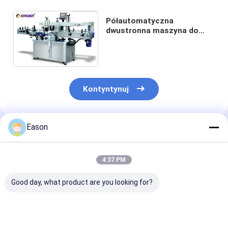
Półautomatyczna
dwustronna maszyna do
etykietowania naklejek CLB-
920 Samoprzylepna
Kontyntynuj
Eason
Polecane Produkty
4:37 PM
Good day, what product are you looking for?