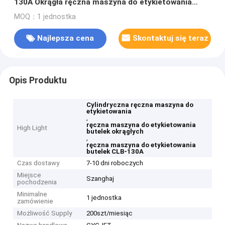
130A Okrągła ręczna maszyna do etykietowania
butelek
MOQ：1 jednostka
Najlepsza cena
Skontaktuj się teraz
Opis Produktu
Cylindryczna ręczna maszyna do
etykietowania
,
ręczna maszyna do etykietowania
High Light
butelek okrągłych
,
ręczna maszyna do etykietowania
butelek CLB-130A
Czas dostawy
7-10 dni roboczych
Miejsce
Szanghaj
pochodzenia
Minimalne
1 jednostka
zamówienie
Możliwość Supply
200szt/miesiąc