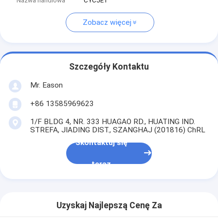
Nazwa handlowa
CYCJET
Zobacz więcej
Szczegóły Kontaktu
Mr. Eason
+86 13585969623
1/F BLDG 4, NR. 333 HUAGAO RD., HUATING IND.
STREFA, JIADING DIST., SZANGHAJ (201816) ChRL
Skontaktuj się
teraz
Uzyskaj Najlepszą Cenę Za