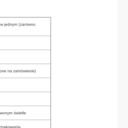
r w jednym (zarówno
pne na zamówienie)
m
rwonym świetle
e znakowania