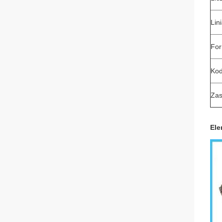
Lin
For
Kod
Zas
Ele