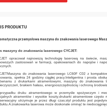
IS PRODUKTU
omatyczna przemysłowa maszyna do znakowania laserowego Masz
s maszyny do znakowania laserowego CYCJET:
JET opracował najnowszą technologię laserową na świecie, mas
nowszych zastosowań w farmacji, opakowaniach do napojów i napoj
ucznych.
CJET
Maszyna do znakowania laserowego LC60F C02 z kompaktową i
kowania, spełnia 24 godziny ciągłej pracy.Inteligentna i prosta obs
ównaniu z drukarkami atramentowymi, maszyny do znakowania la
ieczyszczeń, brakiem hałasu, energooszczędnością i ochroną środowis
rzypadku druku atramentowego w przemyśle spożywczym i medyc
cjalnych atramentów i wysokie koszty;drukarki atramentowe często 
serwacyjny utrzymuje je przez długi czas;styl produktu jest pojedy
duktu.A znakowarka laserowa może doskonale ominąć te niedociągnięci