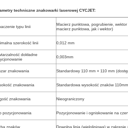
ametry techniczne znakowarki laserowej CYCJET:
Macierz punktowa, pogrubienie, wekto
aczenie typu linii
macierz punktowa, jak i wektor)
imalna szerokość linii
0,012 mm
tarzalność dokładne
0,003mm
ycjonowanie
zar znakowania
Standardowy 110 mm × 110 mm (dostę
okość znakowania
Standardowa wysokość znaków 110m
gość znakowania
Nieograniczony
b pozycjonowania
Pozycjonowanie i ogniskowanie na cze
zba znaków
Dowolna linia (wieloliniowa) w zakresi