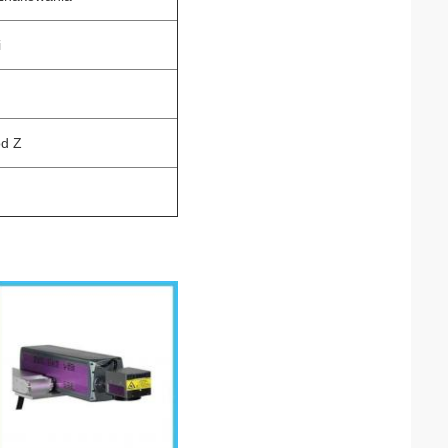
i
d Z