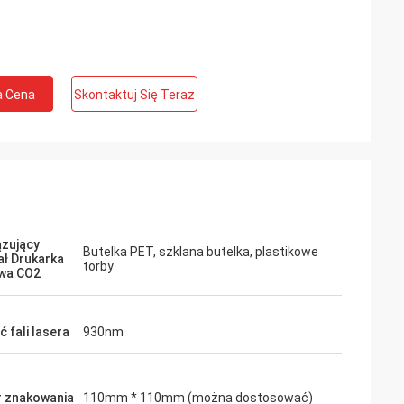
a Cena
Skontaktuj Się Teraz
zujący
Butelka PET, szklana butelka, plastikowe
ał Drukarka
torby
wa CO2
 fali lasera
930nm
 znakowania
110mm * 110mm (można dostosować)