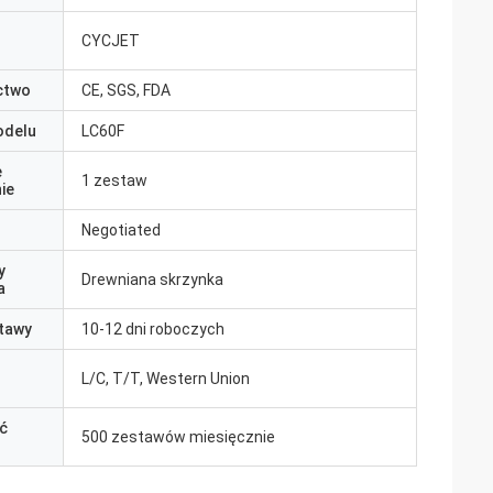
CYCJET
ctwo
CE, SGS, FDA
odelu
LC60F
e
1 zestaw
ie
Negotiated
y
Drewniana skrzynka
a
tawy
10-12 dni roboczych
L/C, T/T, Western Union
ć
500 zestawów miesięcznie