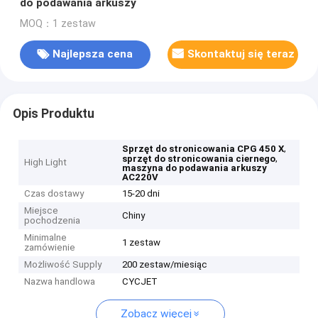
do podawania arkuszy
MOQ：1 zestaw
Najlepsza cena
Skontaktuj się teraz
Opis Produktu
,
Sprzęt do stronicowania CPG 450 X
,
sprzęt do stronicowania ciernego
High Light
maszyna do podawania arkuszy
AC220V
Czas dostawy
15-20 dni
Miejsce
Chiny
pochodzenia
Minimalne
1 zestaw
zamówienie
Możliwość Supply
200 zestaw/miesiąc
Nazwa handlowa
CYCJET
Zobacz więcej