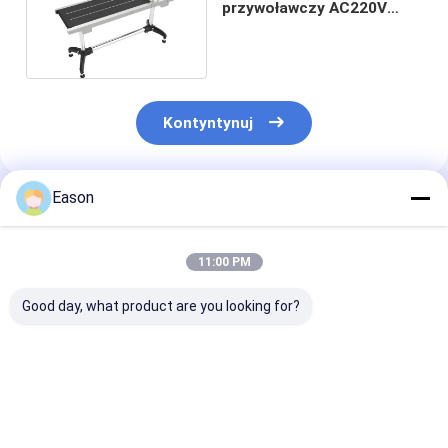
przywoławczy AC220V
Maszyna do podawania
arkuszy
Kontyntynuj
Eason
Polecane Produkty
11:00 PM
Good day, what product are you looking for?
CPG 500 Maszyna
CPG 450-D Karta
Podajnik do w
przywoławcza Torby
przywoławcza
tkanych 1G M
papierowe Podajnik
Maszyna do
do podawania