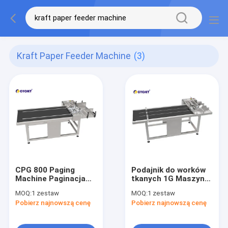
Kraft Paper Feeder Machine
(3)
CPG 800 Paging
Podajnik do worków
Machine Paginacja
tkanych 1G Maszyna
Tkane torby Maszyna
do podawania
MOQ:
1 zestaw
MOQ:
1 zestaw
do podawania
papieru CPG 600
Pobierz najnowszą cenę
Pobierz najnowszą cenę
papieru Kraft
AC220V