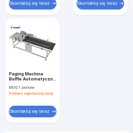
Skontaktuj się teraz
Skontaktuj się teraz
Paging Machine
Baffle Automatyczny
podajnik papieru CPG
MOQ:
1 zestaw
600 Kartonowa
Pobierz najnowszą cenę
maszyna do
podawania arkuszy
Maszyna do paginacji
Skontaktuj się teraz