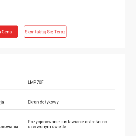
a Cena
Skontaktuj Się Teraz
LMP70F
ja
Ekran dotykowy
Pozycjonowanie i ustawianie ostrości na
onowania
czerwonym świetle