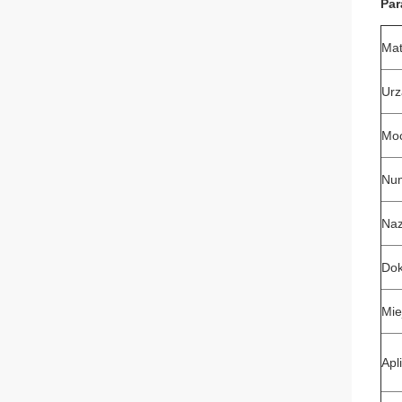
Par
Mat
Urz
Mo
Nu
Na
Dok
Mie
Apl