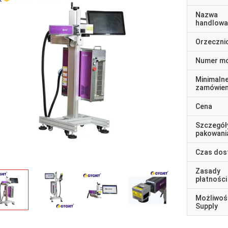
Nazwa
handlowa
Orzeczni
Numer m
Minimaln
zamówien
Cena
Szczegół
pakowani
Czas dos
Zasady
płatności
Możliwoś
Supply