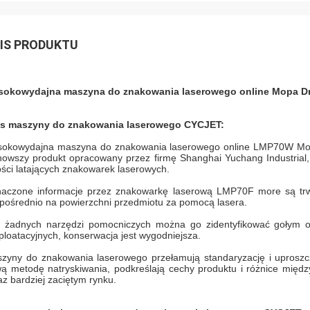
IS PRODUKTU
okowydajna maszyna do znakowania laserowego online Mopa Dr
s maszyny do znakowania laserowego CYCJET:
okowydajna maszyna do znakowania laserowego online LMP70W Mop
nowszy produkt opracowany przez firmę Shanghai Yuchang Industrial, k
ości latających znakowarek laserowych.
aczone informacje przez znakowarkę laserową LMP70F more są trw
pośrednio na powierzchni przedmiotu za pomocą lasera.
 żadnych narzędzi pomocniczych można go zidentyfikować gołym o
ploatacyjnych, konserwacja jest wygodniejsza.
zyny do znakowania laserowego przełamują standaryzację i uproszcz
ą metodę natryskiwania, podkreślają cechy produktu i różnice międ
az bardziej zaciętym rynku.