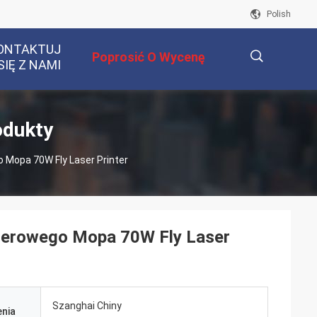
Polish
ONTAKTUJ
Poprosić O Wycenę
SIĘ Z NAMI
描
odukty
Mopa 70W Fly Laser Printer
述
serowego Mopa 70W Fly Laser
Szanghai Chiny
nia