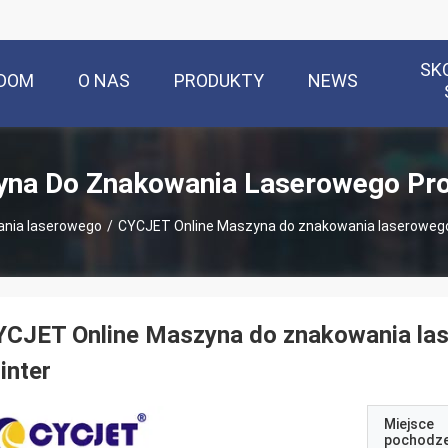
SK
DOM
O NAS
PRODUKTY
NEWS
na Do Znakowania Laserowego Pr
nia laserowego
/
CYCJET Online Maszyna do znakowania laserowego 
YCJET Online Maszyna do znakowania la
inter
Miejsce
pochodze