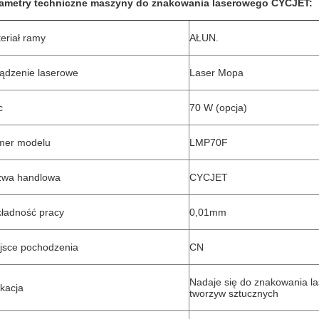
ametry techniczne maszyny do znakowania laserowego CYCJET:
eriał ramy
AŁUN.
ądzenie laserowe
Laser Mopa
c
70 W (opcja)
mer modelu
LMP70F
zwa handlowa
CYCJET
ładność pracy
0,01mm
jsce pochodzenia
CN
Nadaje się do znakowania l
ikacja
tworzyw sztucznych