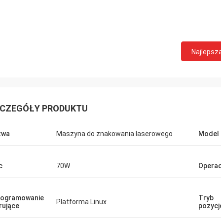
Najlepsz
CZEGÓŁY PRODUKTU
zwa
Maszyna do znakowania laserowego
Model
c
70W
Operac
rogramowanie
Tryb
Platforma Linux
rujące
pozycj