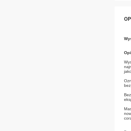
OP
Wys
Opi
Wys
naj
jak
Ozn
bez
Bez
eks
Mas
now
cor