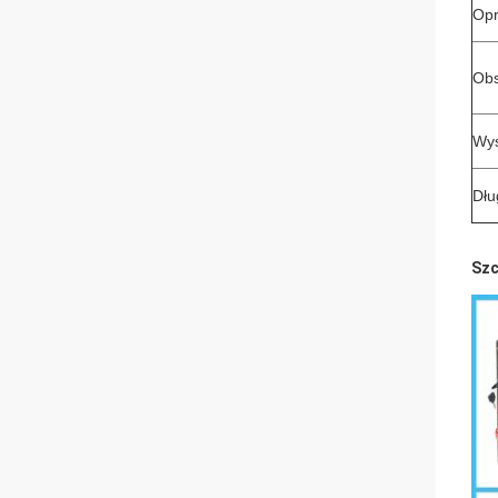
Opr
Obs
Wys
Dłu
Szc