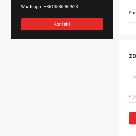
Whatsapp :
+8613585969623
Pod
Kontakt
ZO