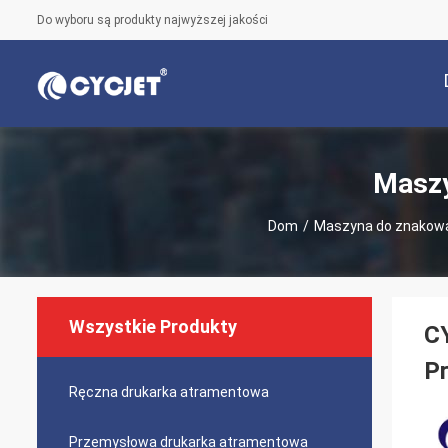
Do wyboru są produkty najwyższej jakości
Maszy
Dom
/
Maszyna do znakowa
Wszystkie Produkty
C
Pr
Ręczna drukarka atramentowa
Przemysłowa drukarka atramentowa