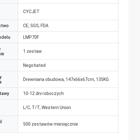
CYCJET
ctwo
CE, SGS, FDA
odelu
LMP70F
e
1 zestaw
ie
Negotiated
y
Drewniana obudowa, 147x66x67cm, 135KG
a
tawy
10-12 dni roboczych
L/C, T/T, Western Union
ć
500 zestawów miesięcznie