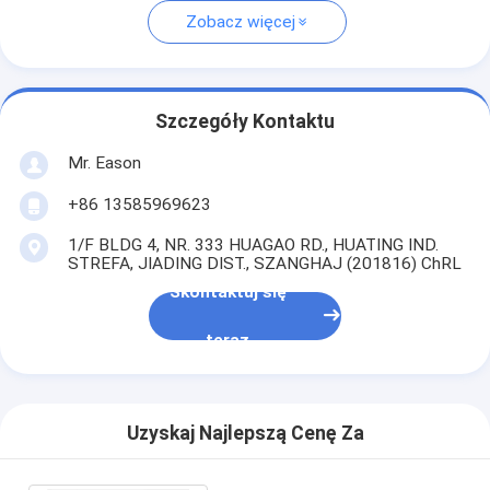
Zobacz więcej
Szczegóły Kontaktu
Mr. Eason
+86 13585969623
1/F BLDG 4, NR. 333 HUAGAO RD., HUATING IND.
STREFA, JIADING DIST., SZANGHAJ (201816) ChRL
Skontaktuj się
teraz
Uzyskaj Najlepszą Cenę Za