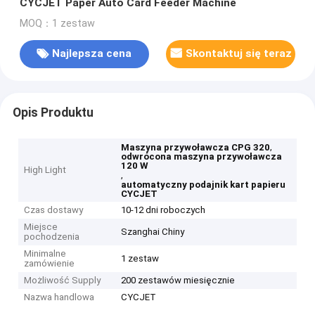
CYCJET Paper Auto Card Feeder Machine
MOQ：1 zestaw
Najlepsza cena
Skontaktuj się teraz
Opis Produktu
,
Maszyna przywoławcza CPG 320
odwrócona maszyna przywoławcza
120 W
High Light
,
automatyczny podajnik kart papieru
CYCJET
Czas dostawy
10-12 dni roboczych
Miejsce
Szanghai Chiny
pochodzenia
Minimalne
1 zestaw
zamówienie
Możliwość Supply
200 zestawów miesięcznie
Nazwa handlowa
CYCJET