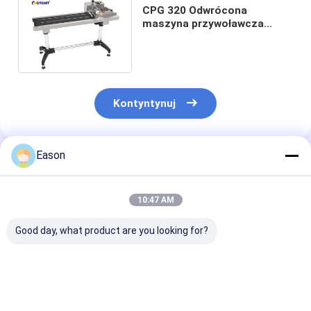
CPG 320 Odwrócona
maszyna przywoławcza
CYCJET Paper Auto Card
Feeder Machine
Kontyntynuj
Eason
Polecane Produkty
10:47 AM
Good day, what product are you looking for?
CPG 500 Maszyna
CPG 450-D Karta
CPG 450 X Spr