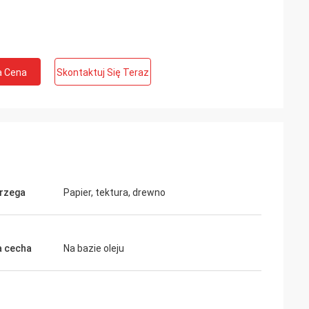
a Cena
Skontaktuj Się Teraz
rzega
Papier, tektura, drewno
 cecha
Na bazie oleju