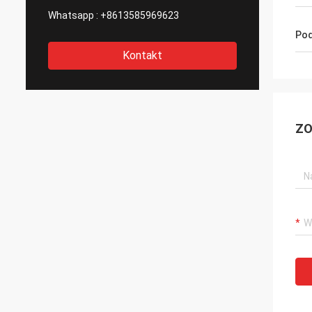
Whatsapp :
+8613585969623
Pod
Kontakt
ZO