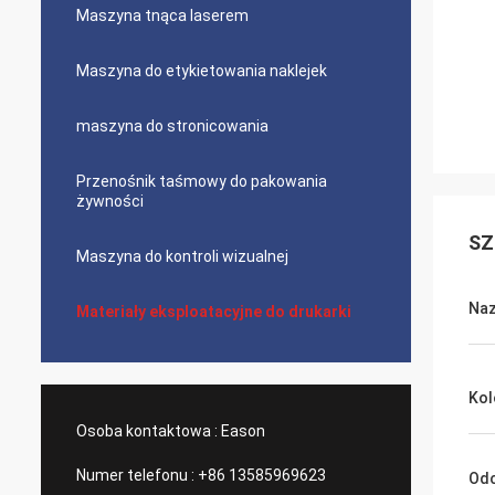
Maszyna tnąca laserem
Maszyna do etykietowania naklejek
maszyna do stronicowania
Przenośnik taśmowy do pakowania
żywności
SZ
Maszyna do kontroli wizualnej
Na
Materiały eksploatacyjne do drukarki
Kol
Osoba kontaktowa :
Eason
Numer telefonu :
+86 13585969623
Odc