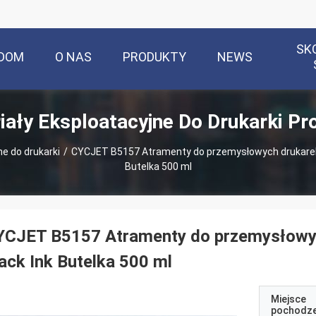
SK
DOM
O NAS
PRODUKTY
NEWS
iały Eksploatacyjne Do Drukarki Pr
ne do drukarki
/
CYCJET B5157 Atramenty do przemysłowych drukarek
Butelka 500 ml
YCJET B5157 Atramenty do przemysłowy
ack Ink Butelka 500 ml
Miejsce
pochodze