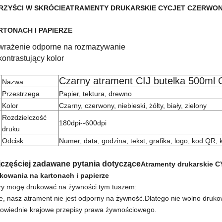
RZYŚCI W SKRÓCIE
ATRAMENTY DRUKARSKIE CYCJET CZERWON
RTONACH I PAPIERZE
wrażenie odporne na rozmazywanie
kontrastujący kolor
Czarny atrament CIJ butelka 500m
Nazwa
Przestrzega
Papier, tektura, drewno
Kolor
Czarny, czerwony, niebieski, żółty, biały, zielony
Rozdzielczość
180dpi--600dpi
druku
Odcisk
Numer, data, godzina, tekst, grafika, logo, kod QR,
jczęściej zadawane pytania dotyczące
Atramenty drukarskie C
kowania na kartonach i papierze
zy mogę drukować na żywności tym tuszem:
ie, nasz atrament nie jest odporny na żywność.Dlatego nie wolno dr
owiednie krajowe przepisy prawa żywnościowego.