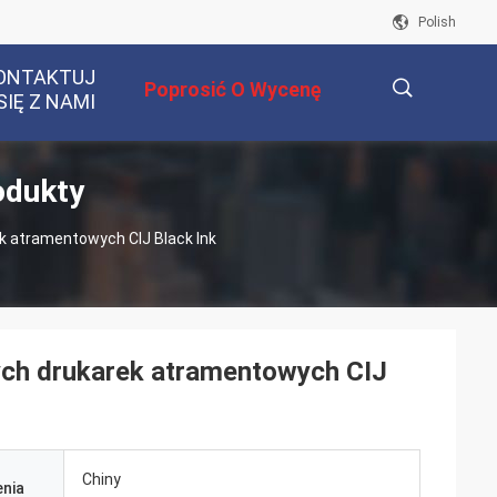
Polish
ONTAKTUJ
Poprosić O Wycenę
SIĘ Z NAMI
odukty
描
 atramentowych CIJ Black Ink
述
ch drukarek atramentowych CIJ
Chiny
nia