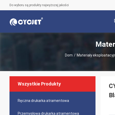
Do wyboru są produkty najwyższej jakości
Mater
Dom
/
Materiały eksploatacyj
Wszystkie Produkty
C
Bl
Ręczna drukarka atramentowa
Przemysłowa drukarka atramentowa