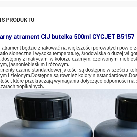
IS PRODUKTU
arny atrament CIJ butelka 500ml CYCJET B5157
 atrament będzie znakować na większości porowatych powierzc
atło słoneczne i wysoką temperaturę, środowiska o dużej wilgo
t dostępny z matrycami w kolorze czarnym, czerwonym, niebieski
tym, jasnoniebieskim i różowym.
amenty czarne standardowej jakości są dostępne w sześciu kol
tym i zielonym.Dostępne są również kolory niestandardowe.Dost
tości, które przekraczają wymagania dotyczące odporności na 
zarach tropikalnych.