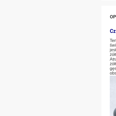
OP
Cz
Ten
świ
jes
żół
Atr
żół
gęs
obs