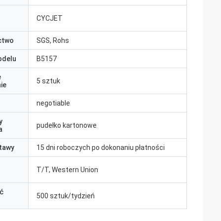
CYCJET
ctwo
SGS, Rohs
odelu
B5157
e
5 sztuk
ie
negotiable
y
pudełko kartonowe
a
tawy
15 dni roboczych po dokonaniu płatności
T/T, Western Union
ć
500 sztuk/tydzień