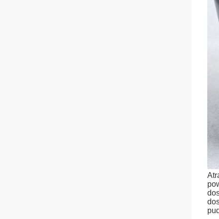
Atr
pow
dos
dos
pud