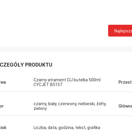
Najlepsz
CZEGÓŁY PRODUKTU
Czarny atrament CIJ butelka 500ml
zwa
Przest
CYCJET B5157
czarny, biały, czerwony, niebieski, żółty,
or
Główna
zielony
isk
Liczba, data, godzina, tekst, grafika