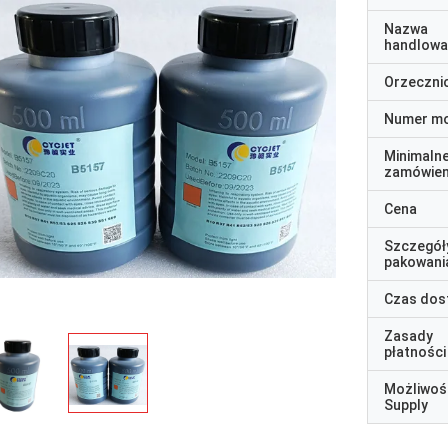
Nazwa
handlowa
Orzeczni
Numer m
Minimaln
zamówien
Cena
Szczegół
pakowani
Czas dos
Zasady
płatności
Możliwoś
Supply