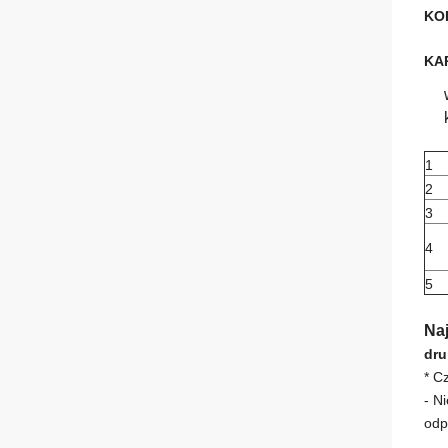
KO
KA
1
2
3
4
5
Na
dru
* C
- N
odp