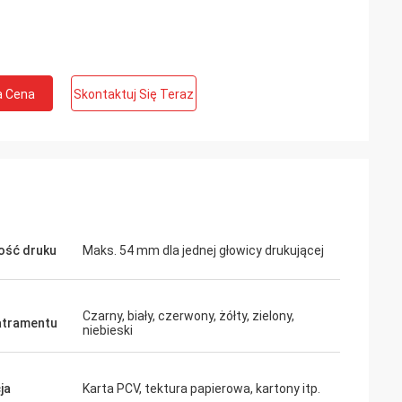
a Cena
Skontaktuj Się Teraz
ość druku
Maks. 54 mm dla jednej głowicy drukującej
Czarny, biały, czerwony, żółty, zielony,
atramentu
niebieski
ja
Karta PCV, tektura papierowa, kartony itp.