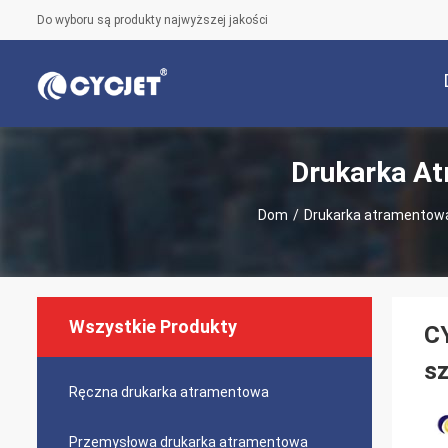
Do wyboru są produkty najwyższej jakości
Drukarka At
Dom
/
Drukarka atramentowa 
Wszystkie Produkty
CY
sz
Ręczna drukarka atramentowa
Przemysłowa drukarka atramentowa