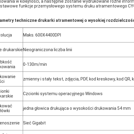
kowania w kolejności, a następnie zostanie wydrukowane różne infor
stawowe funkcje przemysłowego systemu druku atramentowego CY
ametry techniczne drukarki atramentowej o wysokiej rozdzielczośc
olucja
Maks. 600X4400DPI
ie drukarskie
Nieograniczona liczba linii
ybkość
0-130m/min
kowania
kowanie
zmienny i stały tekst, zdjęcia, PDF, kod kreskowy, kod QR,
ści
ionki
Czcionki systemu operacyjnego Windows
karskie
ukować
jedna głowica drukująca o wysokości drukowania 54 mm
łówki
enoszenie
Sieć Gigabit