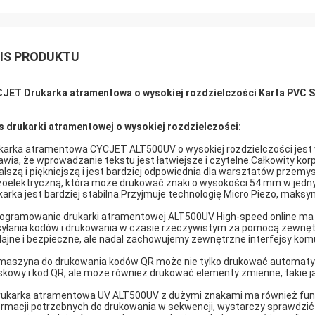
IS PRODUKTU
JET Drukarka atramentowa o wysokiej rozdzielczości Karta PVC 
s drukarki atramentowej o wysokiej rozdzielczości:
karka atramentowa CYCJET ALT500UV o wysokiej rozdzielczości jest 
awia, że ​​wprowadzanie tekstu jest łatwiejsze i czytelne.Całkowity kor
alszą i piękniejszą i jest bardziej odpowiednia dla warsztatów prze
zoelektryczną, która może drukować znaki o wysokości 54 mm w jedn
karka jest bardziej stabilna.Przyjmuje technologię Micro Piezo, mak
ogramowanie drukarki atramentowej ALT500UV High-speed online ma 
yłania kodów i drukowania w czasie rzeczywistym za pomocą zewnęt
ajne i bezpieczne, ale nadal zachowujemy zewnętrzne interfejsy komuni
maszyna do drukowania kodów QR może nie tylko drukować automatyczn
skowy i kod QR, ale może również drukować elementy zmienne, takie j
rukarka atramentowa UV ALT500UV z dużymi znakami ma również funkcję l
ormacji potrzebnych do drukowania w sekwencji, wystarczy sprawdzić pr