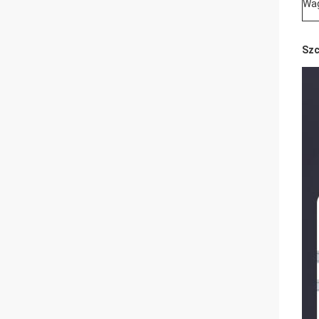
Wag
Szc