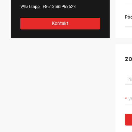
Whatsapp :
+8613585969623
Pod
Kontakt
ZO