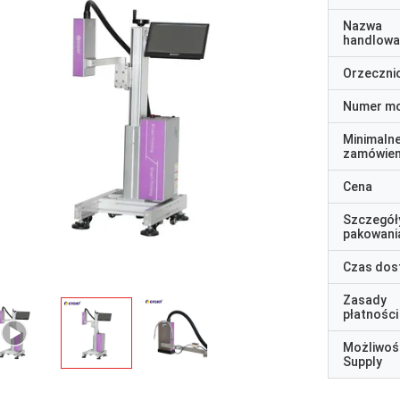
Nazwa
handlowa
Orzeczni
Numer m
Minimaln
zamówien
Cena
Szczegół
pakowani
Czas dos
Zasady
płatności
Możliwoś
Supply