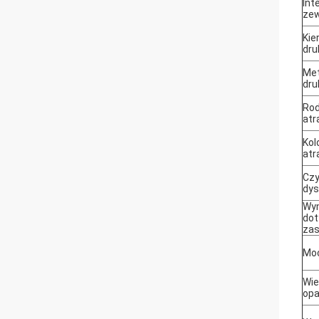
Int
ze
Kie
dru
Me
dru
Rod
at
Kol
at
Czy
dy
Wy
dot
zas
Mo
Wie
op