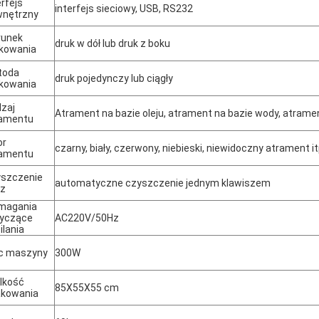
erfejs
interfejs sieciowy, USB, RS232
wnętrzny
runek
druk w dół lub druk z boku
kowania
toda
druk pojedynczy lub ciągły
kowania
zaj
Atrament na bazie oleju, atrament na bazie wody, atrame
ramentu
or
czarny, biały, czerwony, niebieski, niewidoczny atrament it
ramentu
szczenie
automatyczne czyszczenie jednym klawiszem
sz
magania
yczące
AC220V/50Hz
ilania
c maszyny
300W
lkość
85X55X55 cm
akowania