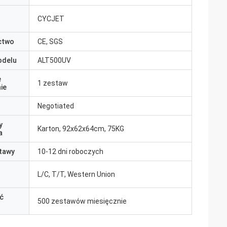
CYCJET
ctwo
CE, SGS
odelu
ALT500UV
e
1 zestaw
ie
Negotiated
y
Karton, 92x62x64cm, 75KG
a
tawy
10-12 dni roboczych
L/C, T/T, Western Union
ć
500 zestawów miesięcznie