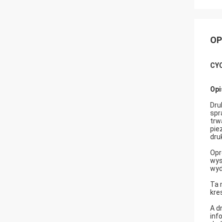
OP
CYC
Opi
Dru
spr
trw
pie
dru
Opr
wys
wyd
Ta 
kre
A d
inf