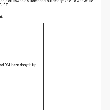
macje drukowania w kolejności automatycznie.To wszystkie
CJET.
i:
 kod DM, baza danych itp.