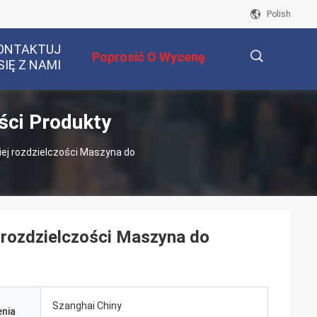
Polish
ONTAKTUJ
Poprosić O Wycenę
SIĘ Z NAMI
ści Produkty
描
j rozdzielczości Maszyna do
述
rozdzielczości Maszyna do
Szanghai Chiny
nia