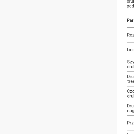
dru
pod
Par
Rez
Lin
Sz
dru
Dru
tre
Czc
dru
Dr
nag
Prz