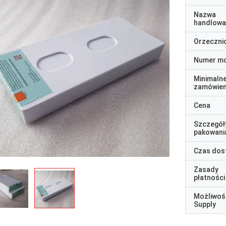
Nazwa
handlowa
Orzeczni
Numer m
Minimaln
zamówien
Cena
Szczegół
pakowani
Czas dos
Zasady
płatności
Możliwoś
Supply