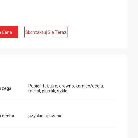
a Cena
Skontaktuj Się Teraz
Papier, tektura, drewno, kamień/cegła,
rzega
metal, plastik, szkło
 cecha
szybkie suszenie