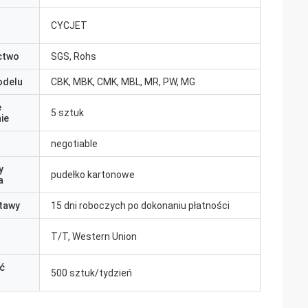
CYCJET
ctwo
SGS, Rohs
odelu
CBK, MBK, CMK, MBL, MR, PW, MG
e
5 sztuk
ie
negotiable
y
pudełko kartonowe
a
tawy
15 dni roboczych po dokonaniu płatności
T/T, Western Union
ć
500 sztuk/tydzień