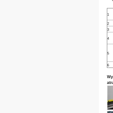
1
2
3
4
5
6
Wy
atr