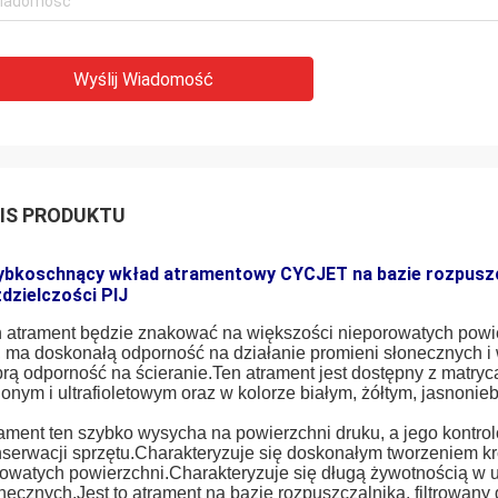
Wyślij Wiadomość
IS PRODUKTU
ybkoschnący wkład atramentowy CYCJET na bazie rozpuszcz
dzielczości PIJ
 atrament będzie znakować na większości nieporowatych powie
, ma doskonałą odporność na działanie promieni słonecznych i 
rą odporność na ścieranie.Ten atrament jest dostępny z matry
lonym i ultrafioletowym oraz w kolorze białym, żółtym, jasnonie
ament ten szybko wysycha na powierzchni druku, a jego kont
serwacji sprzętu.Charakteryzuje się doskonałym tworzeniem kr
owatych powierzchni.Charakteryzuje się długą żywotnością w u
necznych.Jest to atrament na bazie rozpuszczalnika, filtrowany