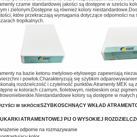
amenty czarne standardowej jakości są dostępne w sześciu kol
tym i zielonym.Dostępne są również kolory niestandardowe.Dost
tości, które przekraczają wymagania dotyczące odporności na 
zarach tropikalnych.
amenty na bazie ketonu metylowo-etylowego zapewniają nieza
ierzchni i powłok.Charakteryzują się szybkim odparowywaniem
konałą rozdzielczość i czytelność punktów.Atramenty MEK są z
tępne w kolorach czarnym, fioletowym, niebieskim oraz pigment
rowoniebieskie.Niestandardowe kolory są dostępne w małych p
SZYBKOSCHNĄCY WKŁAD ATRAMENTOW
RZYŚCI W SKRÓCIE
UKARKI ATRAMENTOWEJ PIJ O WYSOKIEJ ROZDZIELCZ
wrażenie odporne na rozmazywanie
kontrastujący kolor