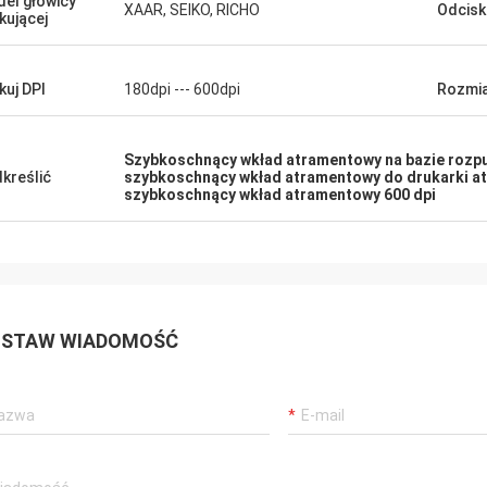
el głowicy
XAAR, SEIKO, RICHO
Odcisk
kującej
kuj DPI
180dpi --- 600dpi
Rozmia
Szybkoschnący wkład atramentowy na bazie rozp
kreślić
szybkoschnący wkład atramentowy do drukarki a
szybkoschnący wkład atramentowy 600 dpi
STAW WIADOMOŚĆ