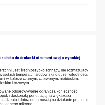
alnika do drukarki atramentowej o wysokiej
rzchni.Jest średnioszybko schnący, nie rozmazujący
wysokich temperatur, środowiska o dużej wilgotności,
cami w kolorze czarnym, czerwonym, niebieskim,
bieskim i różowym.
rolowane odparowywanie ogranicza konieczność
opek i doskonałą penetracją na większości
rządzeniu i dobrą odpornością na działanie promieni
 do jednego mikrona.