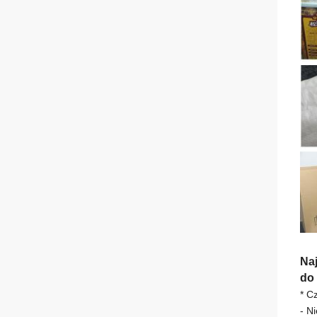
Na
do 
* C
- N