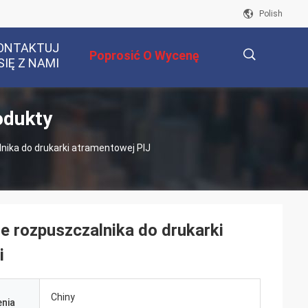
Polish
ONTAKTUJ
Poprosić O Wycenę
SIĘ Z NAMI
odukty
描
ika do drukarki atramentowej PIJ
述
 rozpuszczalnika do drukarki
i
Chiny
nia