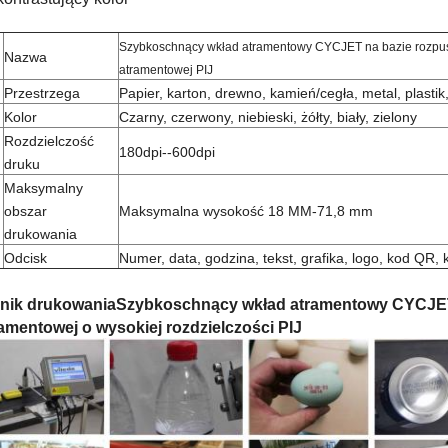
Szybkoschnący wkład atramentowy CYCJET na bazie rozpusz
Nazwa
atramentowej PIJ
Przestrzega
Papier, karton, drewno, kamień/cegła, metal, plastik,
Kolor
Czarny, czerwony, niebieski, żółty, biały, zielony
Rozdzielczość
180dpi--600dpi
druku
Maksymalny
obszar
Maksymalna wysokość 18 MM-71,8 mm
drukowania
Odcisk
Numer, data, godzina, tekst, grafika, logo, kod QR,
nik drukowania
Szybkoschnący wkład atramentowy CYCJET 
amentowej o wysokiej rozdzielczości PIJ