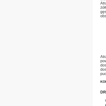
Atr
żół
gęs
obs
Atr
pow
dos
dos
pud
KO
DR