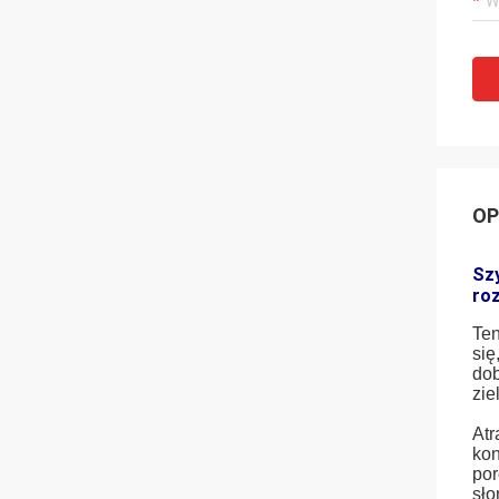
OP
Sz
roz
Ten
się
dob
zie
Atr
kon
por
sło