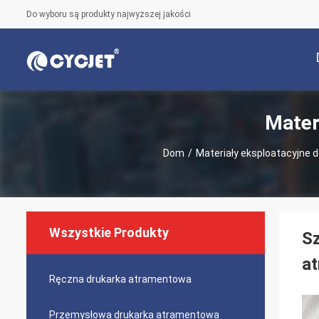
Do wyboru są produkty najwyższej jakości
Mater
Dom
/
Materiały eksploatacyjne d
Wszystkie Produkty
Sz
at
Ręczna drukarka atramentowa
Przemysłowa drukarka atramentowa