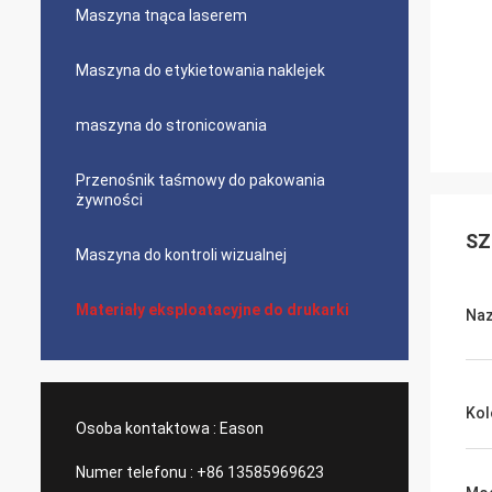
Maszyna tnąca laserem
Maszyna do etykietowania naklejek
maszyna do stronicowania
Przenośnik taśmowy do pakowania
żywności
SZ
Maszyna do kontroli wizualnej
Materiały eksploatacyjne do drukarki
Na
Kol
Osoba kontaktowa :
Eason
Numer telefonu :
+86 13585969623