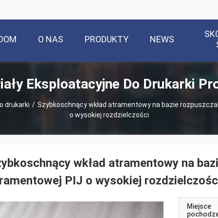
SK
DOM
O NAS
PRODUKTY
NEWS
iały Eksploatacyjne Do Drukarki Pr
o drukarki
/
Szybkoschnący wkład atramentowy na bazie rozpuszczaln
o wysokiej rozdzielczości
ybkoschnący wkład atramentowy na bazie
ramentowej PIJ o wysokiej rozdzielczośc
Miejsce
pochodze