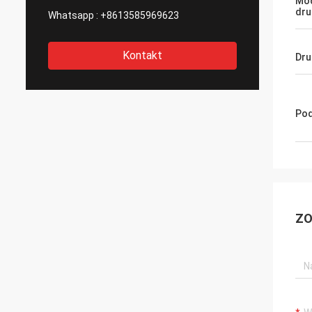
Mod
dru
Whatsapp :
+8613585969623
Kontakt
Dru
Pod
ZO