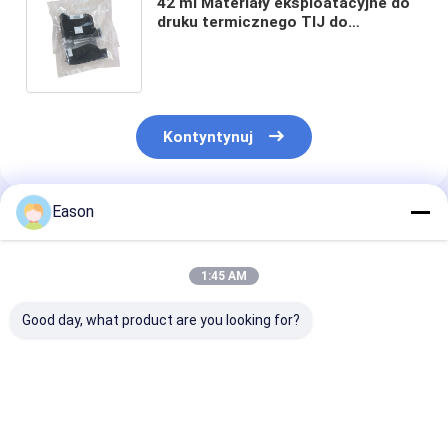
42 ml Materiały eksploatacyjne do
druku termicznego TIJ do
kolorowych wkładów
atramentowych do drukarek
atramentowych
Kontyntynuj
Eason
Polecane Produkty
1:45 AM
Good day, what product are you looking for?
Paper Red Printer
Adaptowalna
Głowica druku
Consumables Carton
głowica drukująca
XAAR do druka