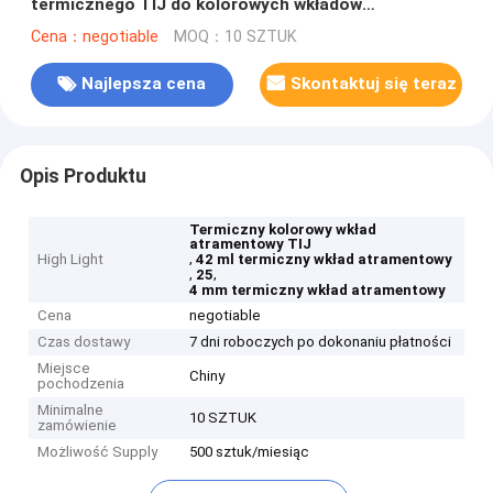
termicznego TIJ do kolorowych wkładów
atramentowych do drukarek atramentowych
Cena：negotiable
MOQ：10 SZTUK
Najlepsza cena
Skontaktuj się teraz
Opis Produktu
Termiczny kolorowy wkład
atramentowy TIJ
,
High Light
42 ml termiczny wkład atramentowy
,
,
25
4 mm termiczny wkład atramentowy
Cena
negotiable
Czas dostawy
7 dni roboczych po dokonaniu płatności
Miejsce
Chiny
pochodzenia
Minimalne
10 SZTUK
zamówienie
Możliwość Supply
500 sztuk/miesiąc