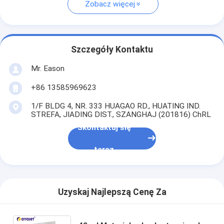
Zobacz więcej
Szczegóły Kontaktu
Mr. Eason
+86 13585969623
1/F BLDG 4, NR. 333 HUAGAO RD., HUATING IND.
STREFA, JIADING DIST., SZANGHAJ (201816) ChRL
Skontaktuj się
teraz
Uzyskaj Najlepszą Cenę Za