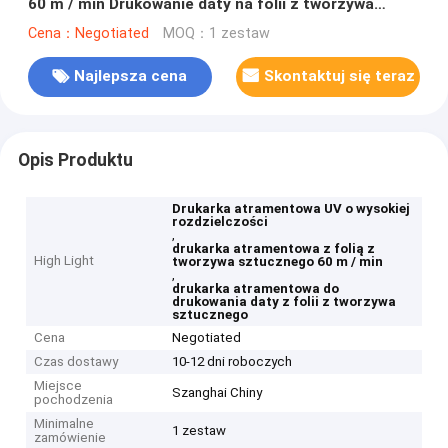
60 m / min Drukowanie daty na folii z tworzywa
sztucznego o wysokiej prędkości
Cena：Negotiated
MOQ：1 zestaw
Najlepsza cena
Skontaktuj się teraz
Opis Produktu
Drukarka atramentowa UV o wysokiej
rozdzielczości
,
drukarka atramentowa z folią z
High Light
tworzywa sztucznego 60 m / min
,
drukarka atramentowa do
drukowania daty z folii z tworzywa
sztucznego
Cena
Negotiated
Czas dostawy
10-12 dni roboczych
Miejsce
Szanghai Chiny
pochodzenia
Minimalne
1 zestaw
zamówienie