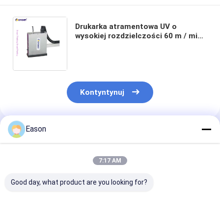
Drukarka atramentowa UV o
wysokiej rozdzielczości 60 m / min
Drukowanie daty na folii z tworzywa
sztucznego o wysokiej prędkości
Kontyntynuj
Eason
Polecane Produkty
7:17 AM
Good day, what product are you looking for?