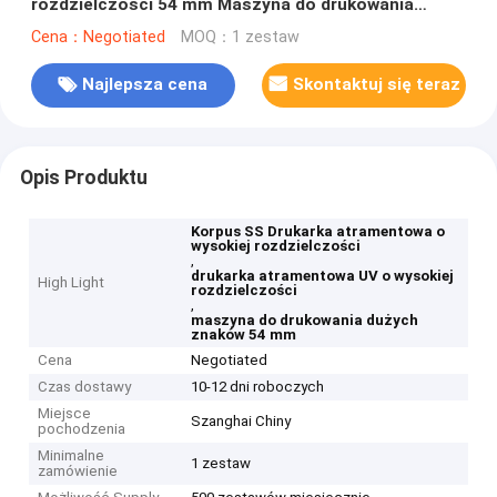
rozdzielczości 54 mm Maszyna do drukowania
dużych znaków
Cena：Negotiated
MOQ：1 zestaw
Najlepsza cena
Skontaktuj się teraz
Opis Produktu
Korpus SS Drukarka atramentowa o
wysokiej rozdzielczości
,
drukarka atramentowa UV o wysokiej
High Light
rozdzielczości
,
maszyna do drukowania dużych
znaków 54 mm
Cena
Negotiated
Czas dostawy
10-12 dni roboczych
Miejsce
Szanghai Chiny
pochodzenia
Minimalne
1 zestaw
zamówienie