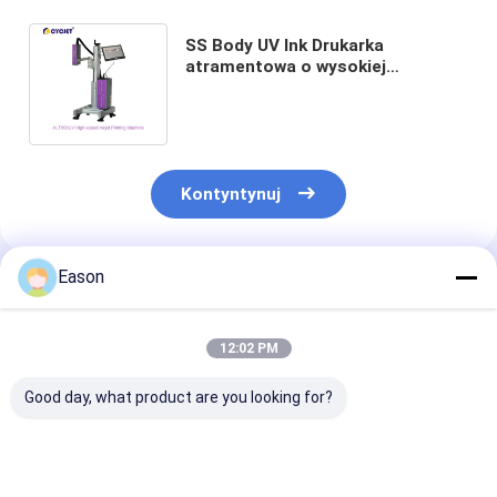
SS Body UV Ink Drukarka
atramentowa o wysokiej
rozdzielczości 54 mm Maszyna
do drukowania dużych znaków
Kontyntynuj
Eason
Polecane Produkty
12:02 PM
Good day, what product are you looking for?