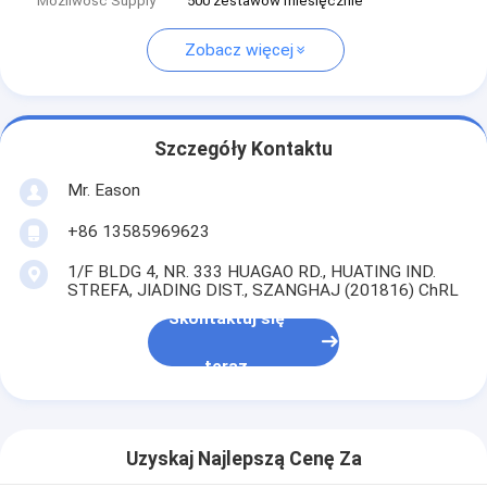
Możliwość Supply
500 zestawów miesięcznie
Zobacz więcej
Szczegóły Kontaktu
Mr. Eason
+86 13585969623
1/F BLDG 4, NR. 333 HUAGAO RD., HUATING IND.
STREFA, JIADING DIST., SZANGHAJ (201816) ChRL
Skontaktuj się
teraz
Uzyskaj Najlepszą Cenę Za