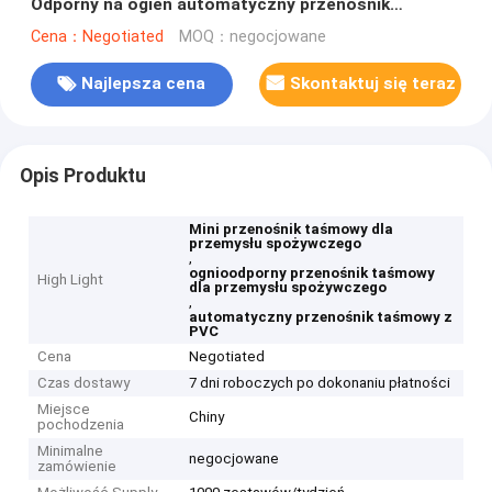
Odporny na ogień automatyczny przenośnik
taśmowy z PVC
Cena：Negotiated
MOQ：negocjowane
Najlepsza cena
Skontaktuj się teraz
Opis Produktu
Mini przenośnik taśmowy dla
przemysłu spożywczego
,
ognioodporny przenośnik taśmowy
High Light
dla przemysłu spożywczego
,
automatyczny przenośnik taśmowy z
PVC
Cena
Negotiated
Czas dostawy
7 dni roboczych po dokonaniu płatności
Miejsce
Chiny
pochodzenia
Minimalne
negocjowane
zamówienie