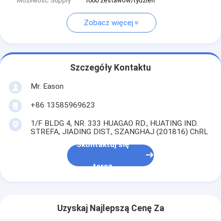
Możliwość Supply
1000 zestawów/tydzień
Zobacz więcej
Szczegóły Kontaktu
Mr. Eason
+86 13585969623
1/F BLDG 4, NR. 333 HUAGAO RD., HUATING IND.
STREFA, JIADING DIST., SZANGHAJ (201816) ChRL
Skontaktuj się
teraz
Uzyskaj Najlepszą Cenę Za