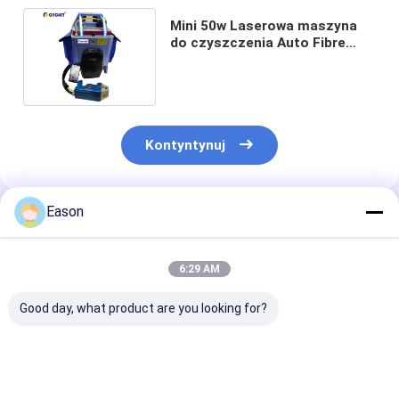
Mini 50w Laserowa maszyna
do czyszczenia Auto Fibre
Laser Cleaner Usuwanie rdzy
Kontyntynuj
Eason
Polecane Produkty
6:29 AM
Good day, what product are you looking for?
Maszyna do
Maszyna do
Ręczna lasero