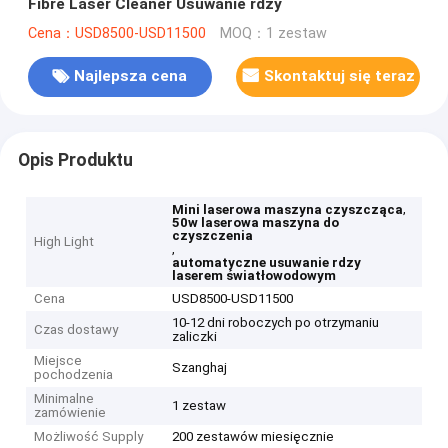
Fibre Laser Cleaner Usuwanie rdzy
Cena：USD8500-USD11500
MOQ：1 zestaw
Najlepsza cena
Skontaktuj się teraz
Opis Produktu
,
Mini laserowa maszyna czyszcząca
50w laserowa maszyna do
czyszczenia
High Light
,
automatyczne usuwanie rdzy
laserem światłowodowym
Cena
USD8500-USD11500
10-12 dni roboczych po otrzymaniu
Czas dostawy
zaliczki
Miejsce
Szanghaj
pochodzenia
Minimalne
1 zestaw
zamówienie
Możliwość Supply
200 zestawów miesięcznie