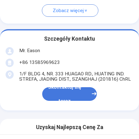
Zobacz więcej
Szczegóły Kontaktu
Mr. Eason
+86 13585969623
1/F BLDG 4, NR. 333 HUAGAO RD., HUATING IND.
STREFA, JIADING DIST., SZANGHAJ (201816) ChRL
Skontaktuj się
teraz
Uzyskaj Najlepszą Cenę Za