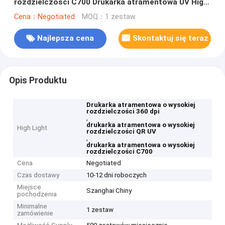
rozdzielczości C700 Drukarka atramentowa UV High
Dpi
Cena：Negotiated
MOQ：1 zestaw
Najlepsza cena
Skontaktuj się teraz
Opis Produktu
Drukarka atramentowa o wysokiej
rozdzielczości 360 dpi
,
drukarka atramentowa o wysokiej
High Light
rozdzielczości QR UV
,
drukarka atramentowa o wysokiej
rozdzielczości C700
Cena
Negotiated
Czas dostawy
10-12 dni roboczych
Miejsce
Szanghai Chiny
pochodzenia
Minimalne
1 zestaw
zamówienie