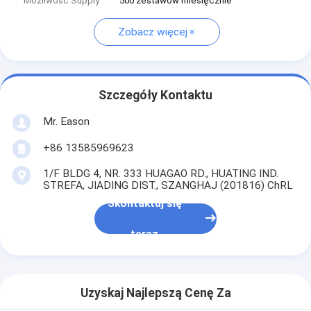
Możliwość Supply
500 zestawów miesięcznie
Zobacz więcej
Szczegóły Kontaktu
Mr. Eason
+86 13585969623
1/F BLDG 4, NR. 333 HUAGAO RD., HUATING IND.
STREFA, JIADING DIST., SZANGHAJ (201816) ChRL
Skontaktuj się
teraz
Uzyskaj Najlepszą Cenę Za