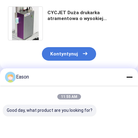
CYCJET Duża drukarka
atramentowa o wysokiej
rozdzielczości C700 Drukarka
atramentowa UV High Dpi
Kontyntynuj
Eason
Polecane Produkty
11:55 AM
Good day, what product are you looking for?