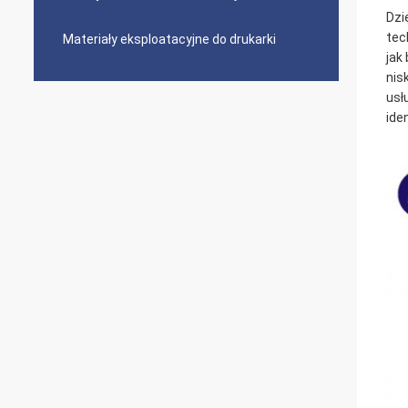
Dzi
tec
Materiały eksploatacyjne do drukarki
jak
nis
usł
ide