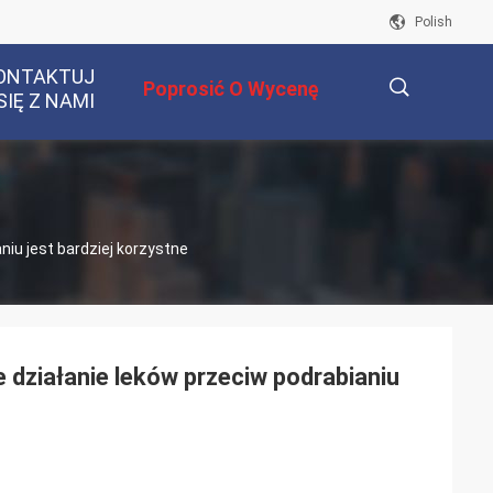
Polish
ONTAKTUJ
Poprosić O Wycenę
SIĘ Z NAMI
描
niu jest bardziej korzystne
述
​​działanie leków przeciw podrabianiu