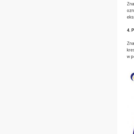
Zna
ozn
eks
4. 
Zna
kre
w p