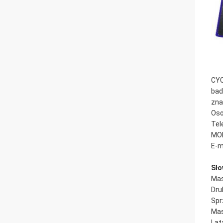
CYC
bad
zna
Oso
Tel
MOB
E-m
Sło
Mas
Dru
Spr
Mas
Lat