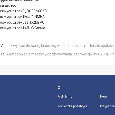
ca wideo
:
ps://youtu.be/S_DQ33hXOK8
ps://youtu.be/1FcJf1jNMHA
ps://youtu.be/JssHbZkIsPQ
ps://youtu.be/1x3UYvGnsJo
V:
Jak wybrać drukarkę laserową w zależności od materiału opako
T:
Zastosowanie maszyny do znakowania laserowego UV CYCJET na
O
Profil firmy
News
Wycieczka po fabryce
Przypadka