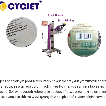
 jest specjalnym produktem, który powstaje przy dużym zużyciu energii
oznacza, że ​​wymaga ogromnych inwestycji na wczesnym etapie i jest 
nicznej.Sztywne zapotrzebowanie społeczeństwa prowadzi do ciągłego r
tępowanie problemów związanych z bezpieczeństwem leków zawsze 