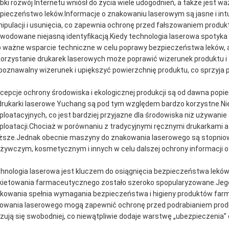
bki rozwój Internetu wniósł do życia wiele udogodnień, a także jes
pieczeństwo leków.Informacje o znakowaniu laserowym są jasne i intui
ipulacji i usunięcia, co zapewnia ochronę przed fałszowaniem produ
wodowane niejasną identyfikacją.Kiedy technologia laserowa spotyka
o ważne wsparcie techniczne w celu poprawy bezpieczeństwa leków,
orzystanie drukarek laserowych może poprawić wizerunek produktu i 
poznawalny wizerunek i upiększyć powierzchnię produktu, co sprzyja 
cepcje ochrony środowiska i ekologicznej produkcji są od dawna popi
drukarki laserowe Yuchang są pod tym względem bardzo korzystne.Ni
ploatacyjnych, co jest bardziej przyjazne dla środowiska niż używani
ploatacji.Chociaż w porównaniu z tradycyjnymi ręcznymi drukarkami 
ższe.Jednak obecnie maszyny do znakowania laserowego są stopni
żywczym, kosmetycznym i innych w celu dalszej ochrony informacji o
hnologia laserowa jest kluczem do osiągnięcia bezpieczeństwa lekó
kietowania farmaceutycznego zostało szeroko spopularyzowane.Jeg
kowania spełnia wymagania bezpieczeństwa i higieny produktów far
owania laserowego mogą zapewnić ochronę przed podrabianiem prod
zują się swobodniej, co niewątpliwie dodaje warstwę „ubezpieczenia”