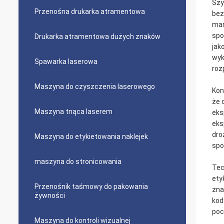
Szy
Przenośna drukarka atramentowa
bez
man
spo
Drukarka atramentowa dużych znaków
jak
wyk
Spawarka laserowa
roz
Maszyna do czyszczenia laserowego
Kon
że 
Maszyna tnąca laserem
eks
eks
dro
Maszyna do etykietowania naklejek
spo
maszyna do stronicowania
Tec
ety
Przenośnik taśmowy do pakowania
zna
żywności
kod
poc
Maszyna do kontroli wizualnej