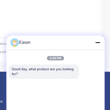
Eason
waniowego?
 plastikowych workach do pakowania żywności PE
6:58 PM
Good day, what product are you looking 
for?
Produkty
Ręczna drukarka atramentowa
ch
Przemysłowa drukarka atramentowa