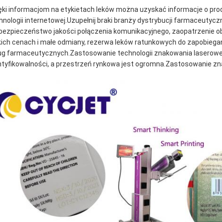
ęki informacjom na etykietach leków można uzyskać informacje o prod
hnologii internetowej.Uzupełnij braki branży dystrybucji farmaceutycz
 bezpieczeństwo jakości połączenia komunikacyjnego, zaopatrzenie obs
kich cenach i małe odmiany, rezerwa leków ratunkowych do zapobieg
ug farmaceutycznych.Zastosowanie technologii znakowania laseroweg
ntyfikowalności, a przestrzeń rynkowa jest ogromna.Zastosowanie z