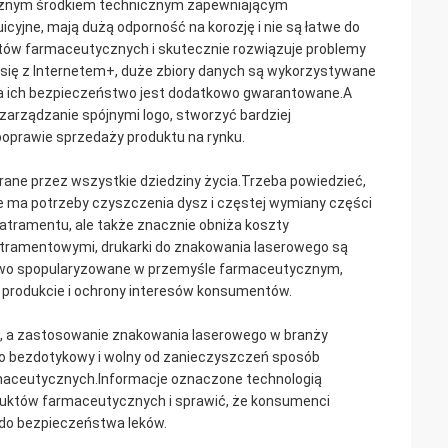
t ważnym środkiem technicznym zapewniającym
cyjne, mają dużą odporność na korozję i nie są łatwe do
któw farmaceutycznych i skutecznie rozwiązuje problemy
 się z Internetem+, duże zbiory danych są wykorzystywane
 a ich bezpieczeństwo jest dodatkowo gwarantowane.A
zarządzanie spójnymi logo, stworzyć bardziej
poprawie sprzedaży produktu na rynku.
erane przez wszystkie dziedziny życia.Trzeba powiedzieć,
e ma potrzeby czyszczenia dysz i częstej wymiany części
e atramentu, ale także znacznie obniża koszty
atramentowymi, drukarki do znakowania laserowego są
owo spopularyzowane w przemyśle farmaceutycznym,
 produkcie i ochrony interesów konsumentów.
w, a zastosowanie znakowania laserowego w branży
o bezdotykowy i wolny od zanieczyszczeń sposób
maceutycznych.Informacje oznaczone technologią
uktów farmaceutycznych i sprawić, że konsumenci
 do bezpieczeństwa leków.