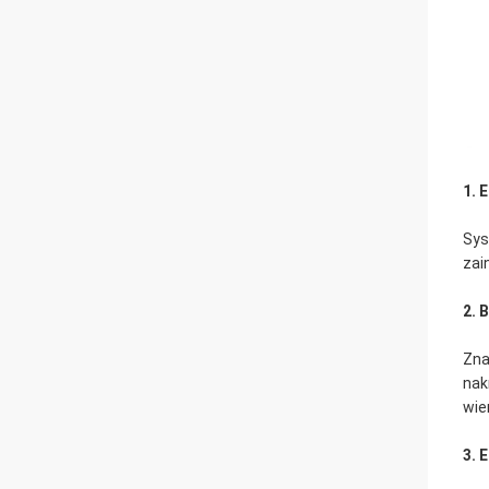
1. 
Sys
zai
2. 
Zna
nak
wie
3. 