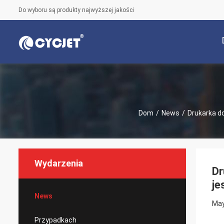
Do wyboru są produkty najwyższej jakości
Dom
/
News
/
Drukarka do
Wydarzenia
Dr
je
News
May
Przypadkach