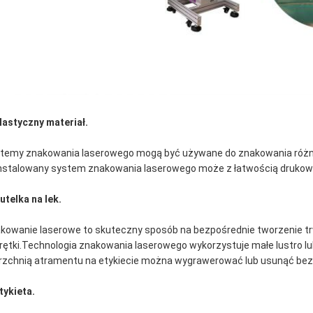
Elastyczny materiał.
temy znakowania laserowego mogą być używane do znakowania różny
nstalowany system znakowania laserowego może z łatwością drukować w
Butelka na lek.
kowanie laserowe to skuteczny sposób na bezpośrednie tworzenie trw
rętki.Technologia znakowania laserowego wykorzystuje małe lustro lu
rzchnią atramentu na etykiecie można wygrawerować lub usunąć bezp
Etykieta.