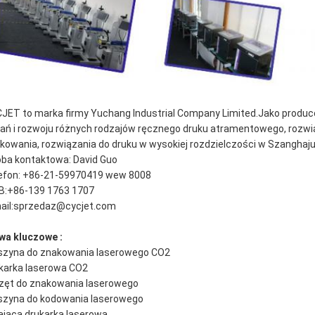
JET to marka firmy Yuchang Industrial Company Limited.Jako produc
ań i rozwoju różnych rodzajów ręcznego druku atramentowego, rozwi
kowania, rozwiązania do druku w wysokiej rozdzielczości w Szanghaju
ba kontaktowa: David Guo
efon: +86-21-59970419 wew 8008
:+86-139 1763 1707
ail:
sprzedaz@cycjet.com
wa kluczowe :
zyna do znakowania laserowego CO2
karka laserowa CO2
zęt do znakowania laserowego
zyna do kodowania laserowego
ająca drukarka laserowa